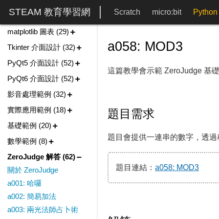
AI 影像辨識教學 (35)
STEAM 教育學習網
Scratch
micro:bit
Python
NumPy 教學 (19)
matplotlib 圖表 (29)
a058: MOD3
Tkinter 介面設計 (32)
PyQt5 介面設計 (52)
這篇教學會示範 ZeroJudge 基
PyQt6 介面設計 (52)
影音處理範例 (32)
實際應用範例 (18)
題目需求
基礎範例 (20)
題目會提供一連串的數字，透過程式判
數學範例 (8)
ZeroJudge 解答 (62)
題目連結：
a058: MOD3
關於 ZeroJudge
a001: 哈囉
a002: 簡易加法
a003: 兩光法師占卜術