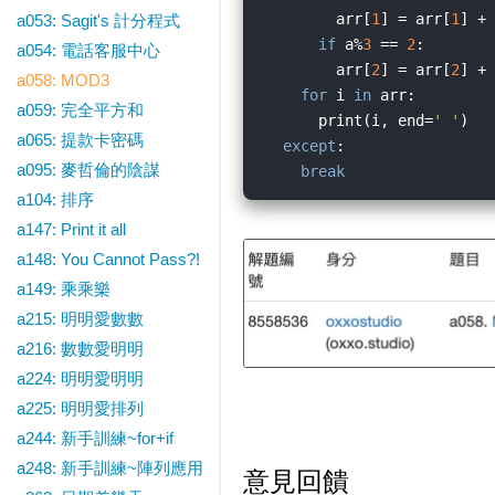
        arr[
1
] = arr[
1
] + 
a053: Sagit's 計分程式
if
 a%
3
 == 
2
:        
a054: 電話客服中心
        arr[
2
] = arr[
2
] + 
a058: MOD3
for
 i 
in
 arr:

a059: 完全平方和
      print(i, end=
' '
)   
a065: 提款卡密碼
except
:

a095: 麥哲倫的陰謀
break
a104: 排序
a147: Print it all
a148: You Cannot Pass?!
a149: 乘乘樂
a215: 明明愛數數
a216: 數數愛明明
a224: 明明愛明明
a225: 明明愛排列
a244: 新手訓練~for+if
a248: 新手訓練~陣列應用
意見回饋