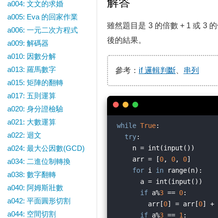
解答
a004: 文文的求婚
a005: Eva 的回家作業
雖然題目是 3 的倍數 + 1 或 3
a006: 一元二次方程式
後的結果。
a009: 解碼器
a010: 因數分解
a013: 羅馬數字
參考：
if 邏輯判斷
、
串列
a015: 矩陣的翻轉
a017: 五則運算
a020: 身分證檢驗
a021: 大數運算
while
True
:

a022: 迴文
try
:

a024: 最大公因數(GCD)
    n = int(input())      
    arr = [
0
, 
0
, 
0
]       
a034: 二進位制轉換
for
 i 
in
 range(n):    
a038: 數字翻轉
      a = int(input())    
a040: 阿姆斯壯數
if
 a%
3
 == 
0
:        
a042: 平面圓形切割
        arr[
0
] = arr[
0
] + 
a044: 空間切割
if
 a%
3
 == 
1
:        