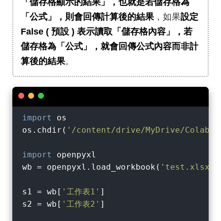
「儲存格顯示的結果」，也就是若儲存格為
「公式」，則會回傳計算後的結果
，如果
設定
False ( 預設 ) 表示讀取「儲存格內容」，若
儲存格為「公式」，就會回傳公式內容而非計
算後的結果
。
import
 os

os.chdir(
'/content/drive/MyDrive/Colab N
import
 openpyxl

wb = openpyxl.load_workbook(
'test.xlsx'
,
s1 = wb[
'工作表1'
]

s2 = wb[
'工作表2'
]
