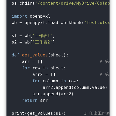
os.chdir(
'/content/drive/MyDrive/Colab N
import
 openpyxl

wb = openpyxl.load_workbook(
'test.xlsx'
,
s1 = wb[
'工作表1'
]

s2 = wb[
'工作表2'
]

def
get_values
(
sheet
):
    arr = []                      
# 第一
for
 row 
in
 sheet:

        arr2 = []                 
# 第二
for
 column 
in
 row:

            arr2.append(column.value)  
        arr.append(arr2)

return
 arr

print(get_values(s1))       
# 印出工作表 