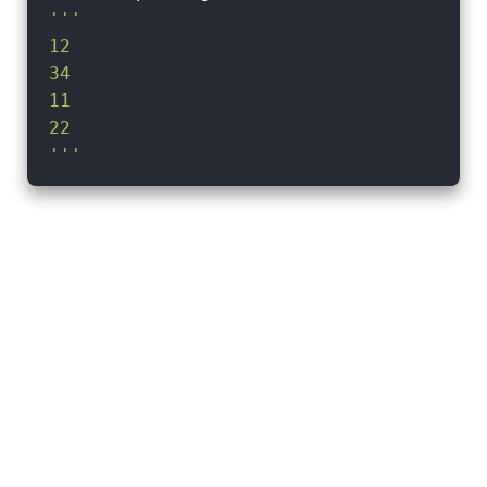
'''

12

34

11

22

'''