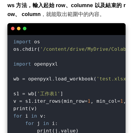
ws 方法，輸入起始 row、columne 以及結束的 r
ow、 column
，就能取出範圍中的內容。
import
 os

os.chdir(
'/content/drive/MyDrive/Colab N
import
 openpyxl

wb = openpyxl.load_workbook(
'test.xlsx'
,
s1 = wb[
'工作表1'
]

v = s1.iter_rows(min_row=
1
, min_col=
1
, m
for
 i 
in
 v:

for
 j 
in
 i:
