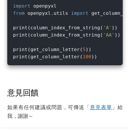
import
from
 openpyxl.utils 
import
 get_column_le
print(column_index_from_string(
'A'
))    
print(column_index_from_string(
'AA'
))   
print(get_column_letter(
5
))             
print(get_column_letter(
100
))           
意見回饋
如果有任何建議或問題，可傳送「
意見表單
」給
我，謝謝～