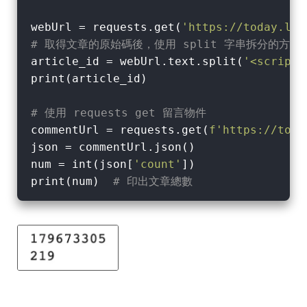
webUrl = requests.get(
'https://today.lin
# 取得文章的原始碼後，使用 split 字串拆分的方式，拆
article_id = webUrl.text.split(
'<script>
print(article_id)

# 使用 requests get 留言物件
commentUrl = requests.get(
f'https://toda
json = commentUrl.json()

num = int(json[
'count'
])

print(num)  
# 印出文章總數