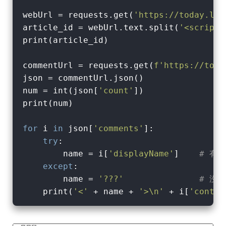
webUrl = requests.get(
'https://today.lin
article_id = webUrl.text.split(
'<script>
print(article_id)

commentUrl = requests.get(
f'https://toda
json = commentUrl.json()

num = int(json[
'count'
])

print(num)

for
 i 
in
 json[
'comments'
]:

try
:

        name = i[
'displayName'
]    
# 有
except
:

        name = 
'???'
# 沒
    print(
'<'
 + name + 
'>\n'
 + i[
'conten