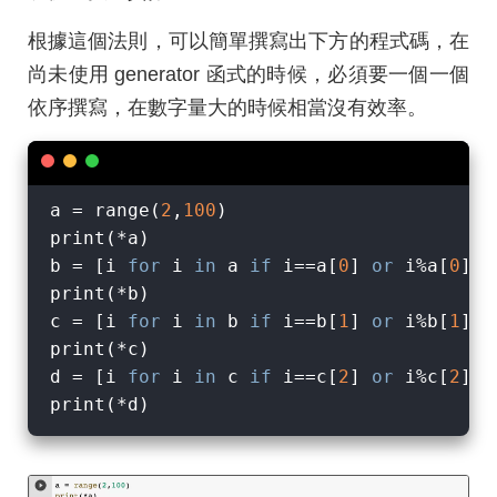
根據這個法則，可以簡單撰寫出下方的程式碼，在
尚未使用 generator 函式的時候，必須要一個一個
依序撰寫，在數字量大的時候相當沒有效率。
a = range(
2
,
100
)                        
print(*a)

b = [i 
for
 i 
in
 a 
if
 i==a[
0
] 
or
 i%a[
0
]>
0
print(*b)

c = [i 
for
 i 
in
 b 
if
 i==b[
1
] 
or
 i%b[
1
]>
0
print(*c)

d = [i 
for
 i 
in
 c 
if
 i==c[
2
] 
or
 i%c[
2
]>
0