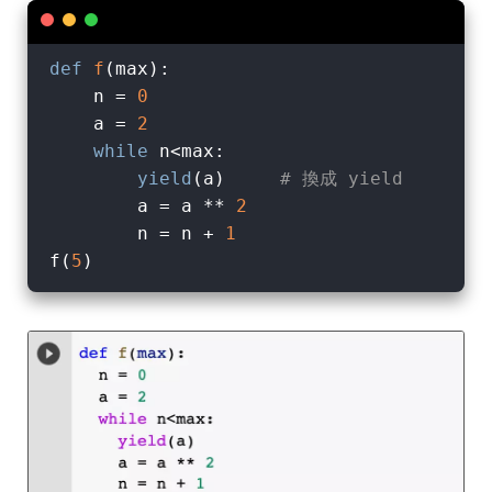
def
f
(
max
):
    n = 
0
    a = 
2
while
 n<max:

yield
(a)     
# 換成 yield
        a = a ** 
2
        n = n + 
1
f(
5