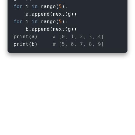
for
 i 
in
 range(
5
):

for
 i 
in
 range(
5
):

    b.append(next(g))

print(a)     
# [0, 1, 2, 3, 4]
print(b)     
# [5, 6, 7, 8, 9]