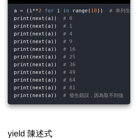
a = (i**
2
for
 i 
in
 range(
10
))  
# 串列生成
print(next(a))  
# 0
print(next(a))  
# 1
print(next(a))  
# 4
print(next(a))  
# 9
print(next(a))  
# 16
print(next(a))  
# 25
print(next(a))  
# 36
print(next(a))  
# 49
print(next(a))  
# 64
print(next(a))  
# 81
print(next(a))  
# 發生錯誤，因為取不到值
yield 陳述式