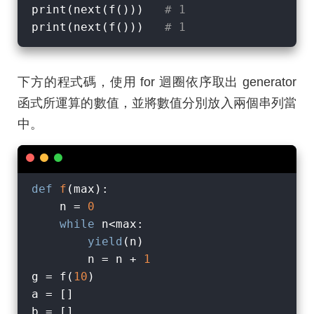
print(next(f()))   
# 1
print(next(f()))   
# 1
下方的程式碼，使用 for 迴圈依序取出 generator
函式所運算的數值，並將數值分別放入兩個串列當
中。
def
f
(
max
):
    n = 
0
while
 n<max:

yield
(n)

        n = n + 
1
g = f(
10
)

a = []
