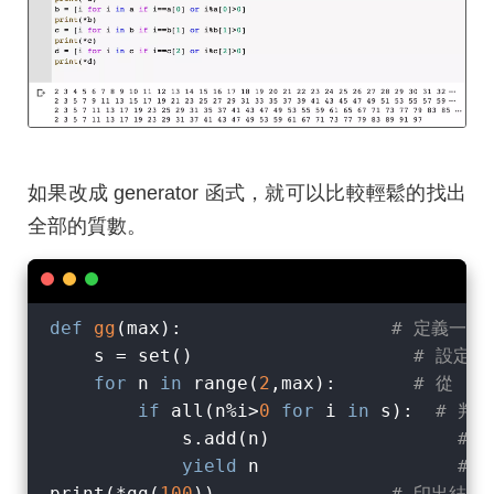
如果改成 generator 函式，就可以比較輕鬆的找出
全部的質數。
def
gg
(
max
):
# 定義一個 
    s = set()                    
# 設定
for
 n 
in
 range(
2
,max):       
# 從 r
if
 all(n%i>
0
for
 i 
in
 s):  
# 判
            s.add(n)                 
# 
yield
 n                  
# 
print(*gg(
100
))                
# 印出結果