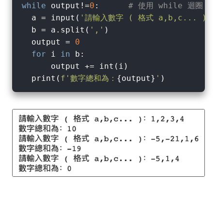
while
 output!=
0
:      
# 使用 while 迴圈，
  a = input(
'請輸入數字 ( 格式 a,b,c... )：
  b = a.split(
','
)

  output = 
0
for
 i 
in
 b:

      output += int(i)

  print(
f'數字總和為：
{output}
'