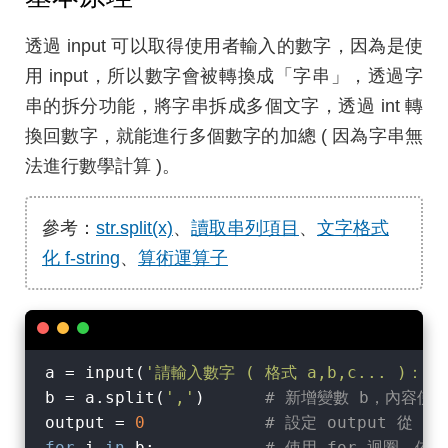
透過 input 可以取得使用者輸入的數字，因為是使
用 input，所以數字會被轉換成「字串」，透過字
串的拆分功能，將字串拆成多個文字，透過 int 轉
換回數字，就能進行多個數字的加總 ( 因為字串無
法進行數學計算 )。
參考：
str.split(x)
、
讀取串列項目
、
文字格式
化 f-string
、
算術運算子
a = input(
'請輸入數字 ( 格式 a,b,c... )：'
)
b = a.split(
','
)      
# 新增變數 b，內容使用
output = 
0
# 設定 output 從 0
for
 i 
in
 b:           
# 使用 for 迴圈，依