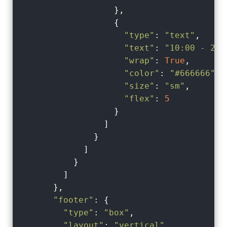
                  },

                  {

"type"
: 
"text"
,

"text"
: 
"10:00 - 23:
"wrap"
: 
True
,

"color"
: 
"#666666"
,

"size"
: 
"sm"
,

"flex"
: 
5
                  }

                ]

              }

            ]

          }

        ]

      },

"footer"
: {

"type"
: 
"box"
,

"layout"
: 
"vertical"
,
