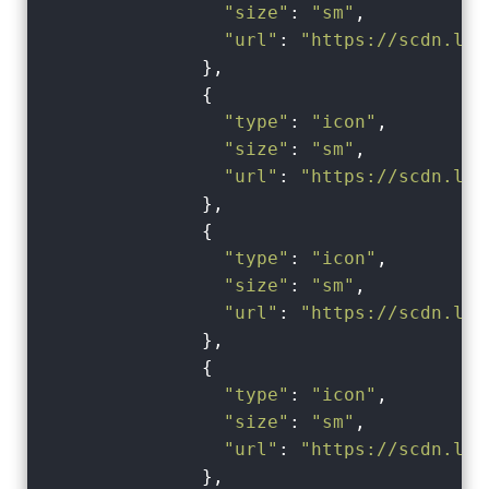
"size"
: 
"sm"
,

"url"
: 
"https://scdn.lin
              },

              {

"type"
: 
"icon"
,

"size"
: 
"sm"
,

"url"
: 
"https://scdn.lin
              },

              {

"type"
: 
"icon"
,

"size"
: 
"sm"
,

"url"
: 
"https://scdn.lin
              },

              {

"type"
: 
"icon"
,

"size"
: 
"sm"
,

"url"
: 
"https://scdn.lin
              },
