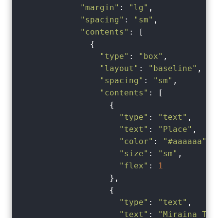
"margin"
: 
"lg"
,

"spacing"
: 
"sm"
,

"contents"
: [

              {

"type"
: 
"box"
,

"layout"
: 
"baseline"
,

"spacing"
: 
"sm"
,

"contents"
: [

                  {

"type"
: 
"text"
,

"text"
: 
"Place"
,

"color"
: 
"#aaaaaa"
,

"size"
: 
"sm"
,

"flex"
: 
1
                  },

                  {

"type"
: 
"text"
,

"text"
: 
"Miraina Tow