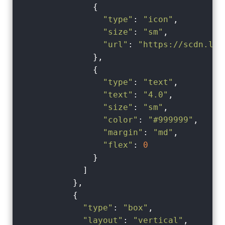
              {

"type"
: 
"icon"
,

"size"
: 
"sm"
,

"url"
: 
"https://scdn.lin
              },

              {

"type"
: 
"text"
,

"text"
: 
"4.0"
,

"size"
: 
"sm"
,

"color"
: 
"#999999"
,

"margin"
: 
"md"
,

"flex"
: 
0
              }

            ]

          },

          {

"type"
: 
"box"
,

"layout"
: 
"vertical"
,
