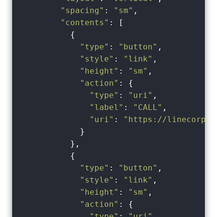
"spacing"
: 
"sm"
,

"contents"
: [

          {

"type"
: 
"button"
,

"style"
: 
"link"
,

"height"
: 
"sm"
,

"action"
: {

"type"
: 
"uri"
,

"label"
: 
"CALL"
,

"uri"
: 
"https://linecorp.c
            }

          },

          {

"type"
: 
"button"
,

"style"
: 
"link"
,

"height"
: 
"sm"
,

"action"
: {

"type"
: 
"uri"
,
