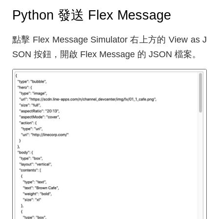
Python 發送 Flex Message
點擊 Flex Message Simulator 右上方的 View as J
SON 按鈕，開啟 Flex Message 的 JSON 檔案。