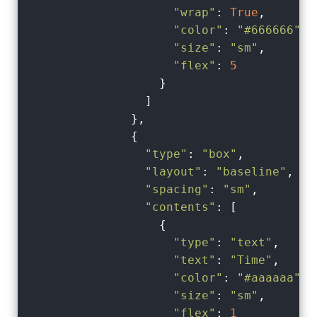
"wrap"
: 
True
,

"color"
: 
"#666666"
,

"size"
: 
"sm"
,

"flex"
: 
5
                  }

                ]

              },

              {

"type"
: 
"box"
,

"layout"
: 
"baseline"
,

"spacing"
: 
"sm"
,

"contents"
: [

                  {

"type"
: 
"text"
,

"text"
: 
"Time"
,

"color"
: 
"#aaaaaa"
,

"size"
: 
"sm"
,

"flex"
: 
1