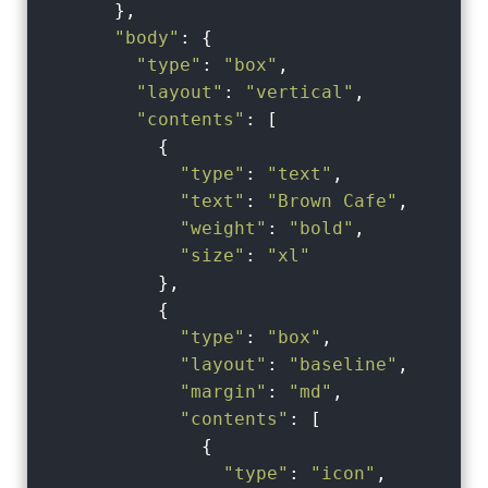
      },

"body"
: {

"type"
: 
"box"
,

"layout"
: 
"vertical"
,

"contents"
: [

          {

"type"
: 
"text"
,

"text"
: 
"Brown Cafe"
,

"weight"
: 
"bold"
,

"size"
: 
"xl"
          },

          {

"type"
: 
"box"
,

"layout"
: 
"baseline"
,

"margin"
: 
"md"
,

"contents"
: [

              {

"type"
: 
"icon"
,
