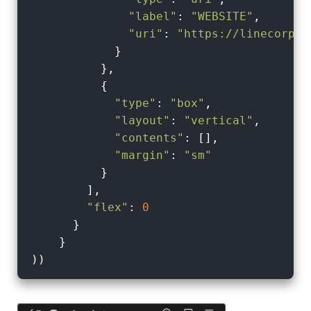
"label"
: 
"WEBSITE"
,

"uri"
: 
"https://linecorp.c
            }

          },

          {

"type"
: 
"box"
,

"layout"
: 
"vertical"
,

"contents"
: [],

"margin"
: 
"sm"
          }

        ],

"flex"
: 
0
      }

    }
