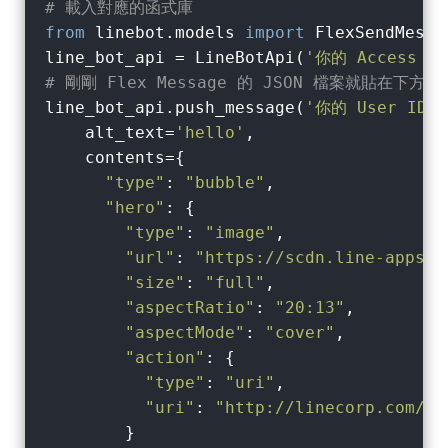
# 載入對應的函式庫
from
 linebot.models 
import
 FlexSendMessa
line_bot_api = LineBotApi(
'你的 Access To
# 剛剛 Flex Message 的 JSON 檔案就貼在下方
line_bot_api.push_message(
'你的 User ID'
,
    alt_text=
'hello'
,

    contents={

"type"
: 
"bubble"
,

"hero"
: {

"type"
: 
"image"
,

"url"
: 
"https://scdn.line-apps.c
"size"
: 
"full"
,

"aspectRatio"
: 
"20:13"
,

"aspectMode"
: 
"cover"
,

"action"
: {

"type"
: 
"uri"
,

"uri"
: 
"http://linecorp.com/"
        }
