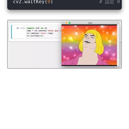
cv2.waitKey(
0
)                
# 設定 0 