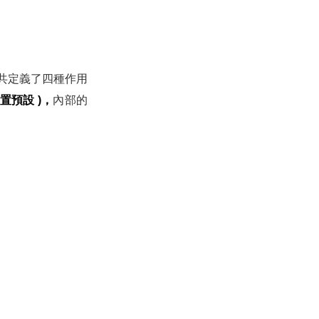
 總共定義了四種作用
 內置預設 )，
內部的