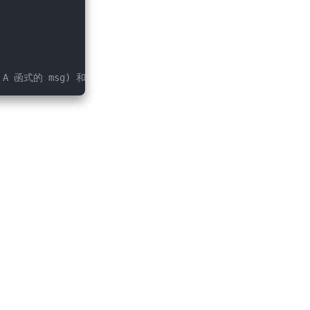
函式的 msg) 和 '!!!' ( 來自 A 函式的 i )，因此輸出 'hello