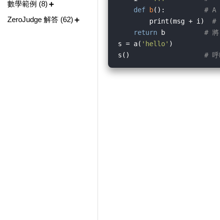
數學範例 (8)
def
b
():
# 
ZeroJudge 解答 (62)
        print(msg + i)  
#
return
 b          
# 
s = a(
'hello'
)

s()                   
# 呼