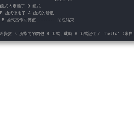
A 函式內定義了 B 函式
 B 函式使用了 A 函式的變數
將 B 函式當作回傳值 ------- 閉包結束
叫變數 s 所指向的閉包 B 函式，此時 B 函式記住了 'hello' (來自 A 