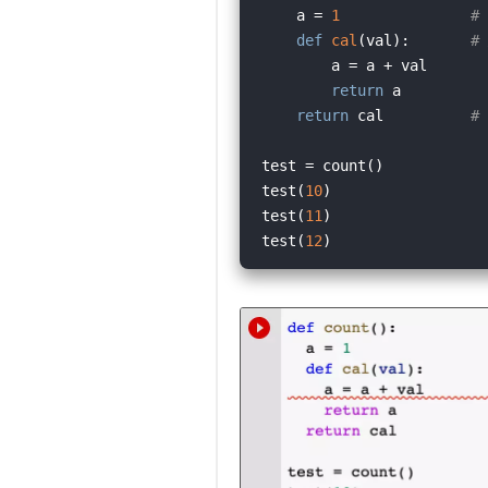
    a = 
1
#
def
cal
(
val
):
#
        a = a + val       
return
 a          
return
 cal          
#
test = count()

test(
10
)

test(
11
)

test(
12