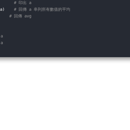
      
# 印出 a
a)    
# 回傳 a 串列所有數值的平均
    
# 回傳 avg
 a
 a