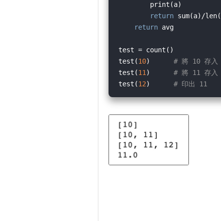
        print(a)          
return
 sum(a)/len(
return
 avg            
test = count()

test(
10
)      
# 將 10 存入
test(
11
)      
# 將 11 存入
test(
12
)      
# 印出 11