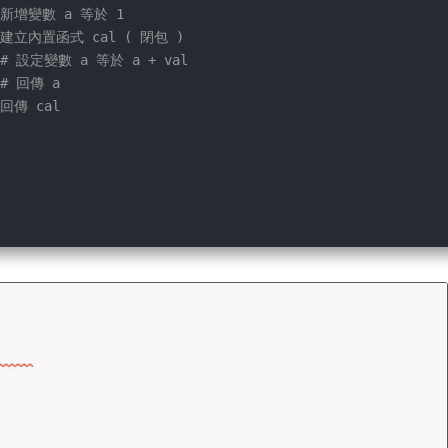
 新增變數 a 等於 1
 建立內置函式 cal ( 閉包 )
# 設定變數 a 等於 a + val
# 回傳 a
 回傳 cal