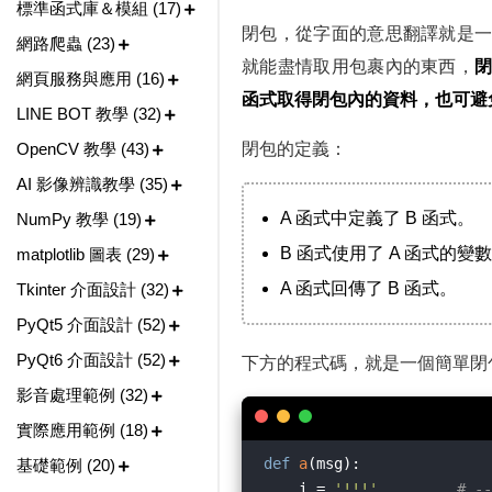
標準函式庫＆模組 (17)
閉包，從字面的意思翻譯就是
網路爬蟲 (23)
就能盡情取用包裹內的東西，
網頁服務與應用 (16)
函式取得閉包內的資料，也可避
LINE BOT 教學 (32)
OpenCV 教學 (43)
閉包的定義：
AI 影像辨識教學 (35)
A 函式中定義了 B 函式。
NumPy 教學 (19)
B 函式使用了 A 函式的變
matplotlib 圖表 (29)
A 函式回傳了 B 函式。
Tkinter 介面設計 (32)
PyQt5 介面設計 (52)
PyQt6 介面設計 (52)
下方的程式碼，就是一個簡單閉
影音處理範例 (32)
實際應用範例 (18)
def
a
(
msg
):
基礎範例 (20)
    i = 
'!!!'
# -