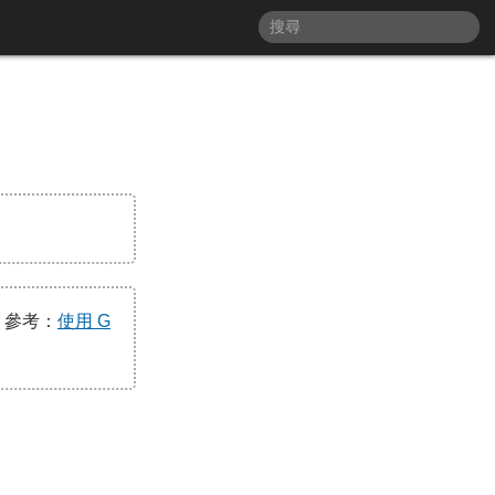
。
 參考：
使用 G