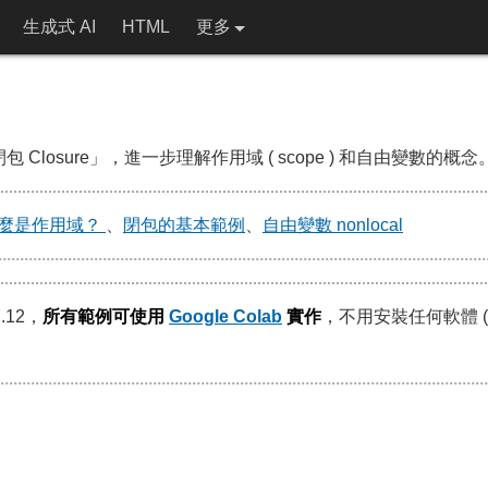
生成式 AI
HTML
更多
包 Closure」，進一步理解作用域 ( scope ) 和自由變數的概念
麼是作用域？ 
、
閉包的基本範例
、
自由變數 nonlocal
.12，
所有範例可使用
Google Colab
實作
，不用安裝任何軟體 (
？