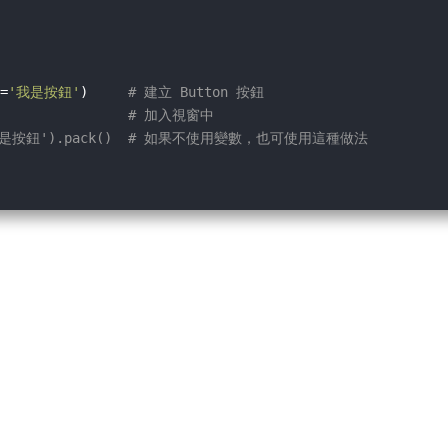
=
'我是按鈕'
)     
# 建立 Button 按鈕
                
# 加入視窗中
xt='我是按鈕').pack()  # 如果不使用變數，也可使用這種做法