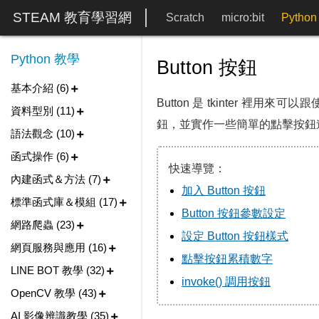
STEAM 教育學習網
Scratch
micro:bit
Python
Python 教學
Button 按鈕
基本介紹 (6)
Button 是 tkinter 裡用
資料型別 (11)
鈕，並實作一些簡單的點擊按鈕
語法觀念 (10)
函式操作 (6)
快速導覽：
內建函式＆方法 (7)
加入 Button 按鈕
標準函式庫＆模組 (17)
Button 按鈕參數設定
網路爬蟲 (23)
設定 Button 按鈕樣式
網頁服務與應用 (16)
點擊按鈕累積數字
LINE BOT 教學 (32)
invoke() 調用按鈕
OpenCV 教學 (43)
AI 影像辨識教學 (35)