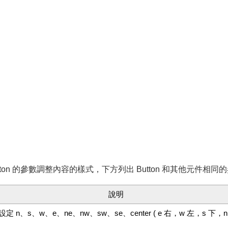
Button 的參數調整內容的樣式，下方列出 Button 和其他元件相同
說明
n、s、w、e、ne、nw、sw、se、center ( e 右，w 左，s 下，n