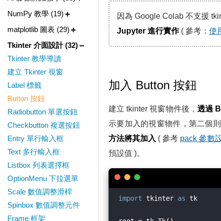
NumPy 教學 (19)
因為 Google Colab 不支援 t
matplotlib 圖表 (29)
Jupyter 進行實作
( 參考：
使用
Tkinter 介面設計 (32)
Tkinter 教學導讀
建立 Tkinter 視窗
加入 Button 按鈕
Label 標籤
Button 按鈕
建立 tkinter 視窗物件後，
透過 B
Radiobutton 單選按鈕
示要加入的視窗物件，第二個則是標籤參
Checkbutton 複選按鈕
Entry 單行輸入框
方法將其加入
( 參考
pack 參數
Text 多行輸入框
預設值 )。
Listbox 列表選擇框
OptionMenu 下拉選單
Scale 數值調整滑桿
import
 tkinter 
as
 tk

Spinbox 數值調整元件
Frame 框架