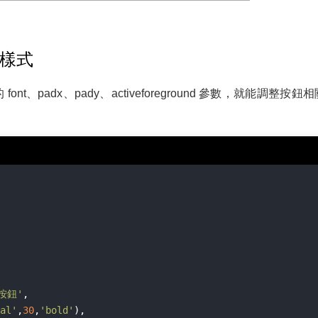
樣式樣式
font、padx、pady、activeforeground 參數，就能調整按
按鈕'
,

al'
,
30
,
'bold'
),
