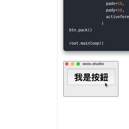
                padx=
10
,

                pady=
10
,

                activefore
              )

btn.pack()
