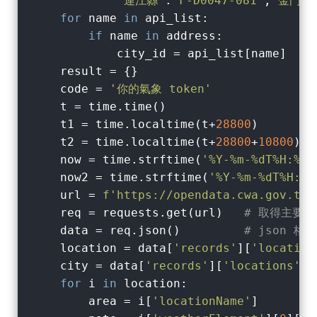
"連江縣"
:
"F-D0047-081"
,
"金門縣
for
 name 
in
 api_list:

if
 name 
in
 address:

            city_id = api_list[name]   
    result = {}

    code = 
'你的氣象 token'
    t = time.time()

    t1 = time.localtime(t+
28800
)       
#
    t2 = time.localtime(t+
28800
+
10800
) 
#
    now = time.strftime(
'%Y-%m-%dT%H:%M:
    now2 = time.strftime(
'%Y-%m-%dT%H:%M
    url = 
f'https://opendata.cwa.gov.tw/
    req = requests.get(url)   
# 取得主要
    data = req.json()         
# json 
    location = data[
'records'
][
'location
    city = data[
'records'
][
'locations'
][
for
 i 
in
 location:

        area = i[
'locationName'
]
