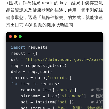
+區域」作為結果 result 的 key，結果中儲存空氣
品質資訊以及健康狀態的描述，使用一個串列紀錄
健康狀態，透過「無條件捨去」的方式，就能快速
找出目前 AQI 對應的健康狀態區間
import
 requests

result = {}

url = 
'https://data.moenv.gov.tw/api/v2/
req = requests.get(url)

data = req.json()

records = data[
'records'
for
 item 
in
 records:

    county = item[
'county'
]      
# 縣市
    sitename = item[
'sitename'
]  
# 區域
    aqi = int(item[
'aqi'
])       
# AQI 
    aqi_status = [
'良好'
,
'普通'
,
'對敏感族群