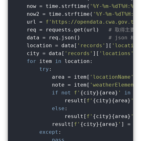
    now = time.strftime(
'%Y-%m-%dT%H:%M:
    now2 = time.strftime(
'%Y-%m-%dT%H:%M
    url = 
f'https://opendata.cwa.gov.tw/
    req = requests.get(url)   
# 取得主要
    data = req.json()         
# json 
    location = data[
'records'
][
'location
    city = data[
'records'
][
'locations'
][
for
 item 
in
 location:

try
:

            area = item[
'locationName'
]

            note = item[
'weatherElement'
if
not
f'
{city}
{area}
'
in
 re
                result[
f'
{city}
{area}
'
] 
else
:

                result[
f'
{city}
{area}
'
] 
            result[
f'
{city}
{area}
'
] = re
except
:

pass