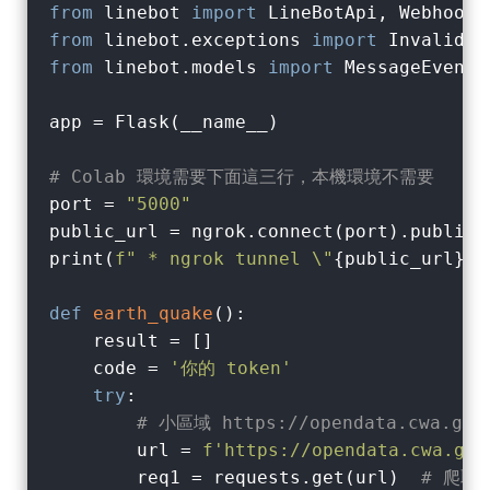
from
 linebot 
import
from
 linebot.exceptions 
import
from
 linebot.models 
import
 MessageEvent,
app = Flask(__name__)

# Colab 環境需要下面這三行，本機環境不需要
port = 
"5000"
public_url = ngrok.connect(port).public_u
print(
f" * ngrok tunnel \"
{public_url}
\"
def
earth_quake
():
    result = []

    code = 
'你的 token'
try
:

# 小區域 https://opendata.cwa.gov.
        url = 
f'https://opendata.cwa.gov
        req1 = requests.get(url)  
# 爬取