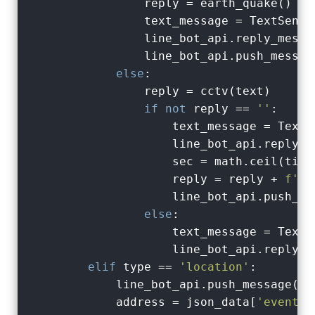
                reply = earth_quake()

                text_message = TextSendM
                line_bot_api.reply_messa
                line_bot_api.push_messag
else
:

                reply = cctv(text)

if
not
 reply == 
''
:

                    text_message = TextS
                    line_bot_api.reply_m
                    sec = math.ceil(time.
                    reply = reply + 
f'sn
                    line_bot_api.push_me
else
:

                    text_message = TextS
                    line_bot_api.reply_m
elif
 type == 
'location'
:

            line_bot_api.push_message(us
            address = json_data[
'events'