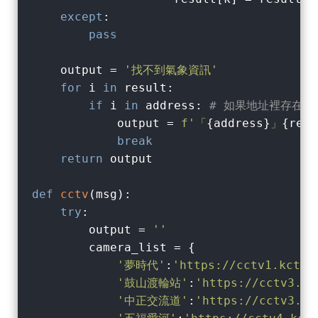
except
:

pass
    output = 
'找不到氣象資訊'
for
 i 
in
 result:

if
 i 
in
 address: 
# 如果地址裡存在 k
            output = 
f'「
{address}
」
{resu
break
return
 output

def
cctv
(
msg
):
try
:

        output = 
''
        camera_list = {

'夢時代'
:
'https://cctv1.kctmc
'鼓山渡輪站'
:
'https://cctv3.kc
'中正交流道'
:
'https://cctv3.kc