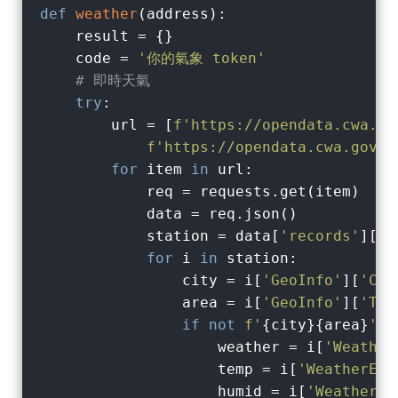
def
weather
(
address
):
    result = {}

    code = 
'你的氣象 token'
# 即時天氣
try
:

        url = [
f'https://opendata.cwa.go
f'https://opendata.cwa.gov.t
for
 item 
in
 url:

            req = requests.get(item)   
            data = req.json()

            station = data[
'records'
][
'S
for
 i 
in
 station:

                city = i[
'GeoInfo'
][
'Cou
                area = i[
'GeoInfo'
][
'Tow
if
not
f'
{city}
{area}
'
i
                    weather = i[
'Weather
                    temp = i[
'WeatherEle
                    humid = i[
'WeatherEl