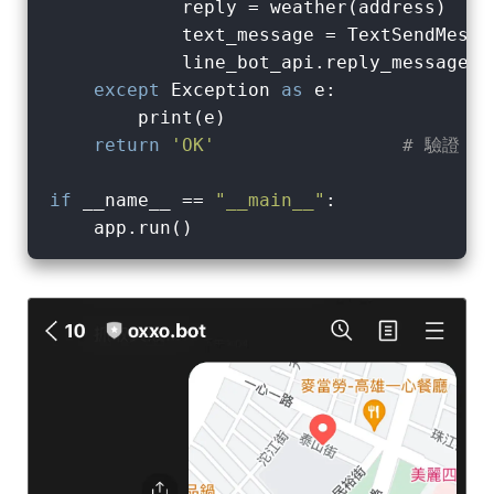
            reply = weather(address)

            text_message = TextSendMessag
            line_bot_api.reply_message(r
except
 Exception 
as
 e:

        print(e)

return
'OK'
# 驗證 W
if
 __name__ == 
"__main__"
:
