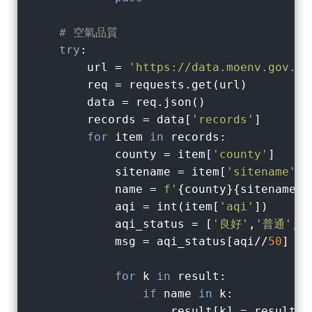
# 空氣品質
try
:

        url = 
'https://data.moenv.gov.tw
        req = requests.get(url)

        data = req.json()

        records = data[
'records'
]

for
 item 
in
 records:

            county = item[
'county'
]     
            sitename = item[
'sitename'
] 
            name = 
f'
{county}
{sitename}
'
            aqi = int(item[
'aqi'
])      
            aqi_status = [
'良好'
,
'普通'
,
'
            msg = aqi_status[aqi//
50
]   
for
 k 
in
 result:

if
 name 
in
 k:

                    result[k] = result[k