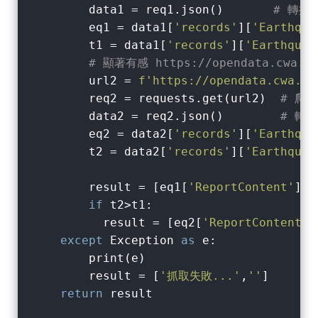
        data1 = req1.json()       
# 轉換成
        eq1 = data1[
'records'
][
'Earthqua
        t1 = data1[
'records'
][
'Earthquak
# 顯著有感 https://opendata.cwa.gov
        url2 = 
f'https://opendata.cwa.go
        req2 = requests.get(url2)  
# 爬
        data2 = req2.json()        
# 轉換
        eq2 = data2[
'records'
][
'Earthqua
        t2 = data2[
'records'
][
'Earthquak
        result = [eq1[
'ReportContent'
], 
if
 t2>t1:

          result = [eq2[
'ReportContent'
]
except
 Exception 
as
 e:

        print(e)

        result = [
'抓取失敗...'
,
''
]

return
 result
