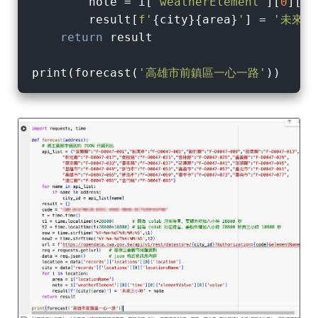
        note = i[
'weatherElement'
][
0
][
't
        result[
f'
{city}
{area}
'
] = 
'未來三
return
 result

print(forecast(
'高雄市前鎮區一心一路'