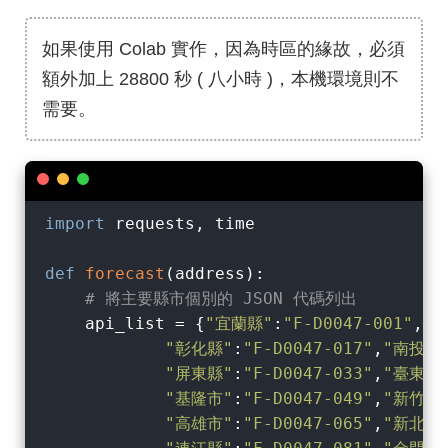
如果使用 Colab 實作，因為時區的緣故，必須
額外加上 28800 秒 ( 八小時 )，本機環境則不
需要。
import
 requests, time

def
forecast
(
address
):
# 將主要縣市個別的 JSON 代碼列出
    api_list = {
"宜蘭縣"
:
"F-D0047-001"
,
"
"彰化縣"
:
"F-D0047-017"
,
"南投縣
"屏東縣"
:
"F-D0047-033"
,
"臺東縣
"基隆市"
:
"F-D0047-049"
,
"新竹市
"高雄市"
:
"F-D0047-065"
,
"新北市