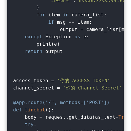
'五福愛河'
:
'https://cctv4.kct
        }

for
 item 
in
 camera_list:

if
 msg == item:

                output = camera_list[msg]
except
 Exception 
as
 e:

        print(e)

return
 output

access_token = 
'你的 ACCESS TOKEN'
channel_secret = 
'你的 Channel Secret'
@app.route("/", methods=['POST'])
def
linebot
():
    body = request.get_data(as_text=
True
try
:
