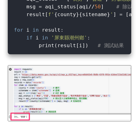
    msg = aqi_status[aqi//
50
]    
# 除以
    result[
f'
{county}
{sitename}
'
] = [aqi
for
 i 
in
 result:

if
 i 
in
'屏東縣潮州鄉'
:

        print(result[i])   
# 測試結果