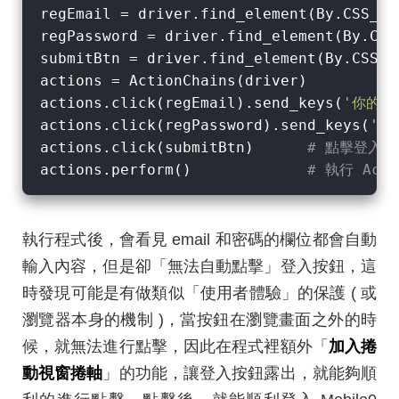
regEmail = driver.find_element(By.CSS_SE
regPassword = driver.find_element(By.CSS
submitBtn = driver.find_element(By.CSS_S
actions = ActionChains(driver)

actions.click(regEmail).send_keys(
'你的 e
actions.click(regPassword).send_keys(
'你
actions.click(submitBtn)      
# 點擊登入按
actions.perform()             
# 執行 Acti
執行程式後，會看見 email 和密碼的欄位都會自動
輸入內容，但是卻「無法自動點擊」登入按鈕，這
時發現可能是有做類似「使用者體驗」的保護 ( 或
瀏覽器本身的機制 )，當按鈕在瀏覽畫面之外的時
候，就無法進行點擊，因此在程式裡額外「
加入捲
動視窗捲軸
」的功能，讓登入按鈕露出，就能夠順