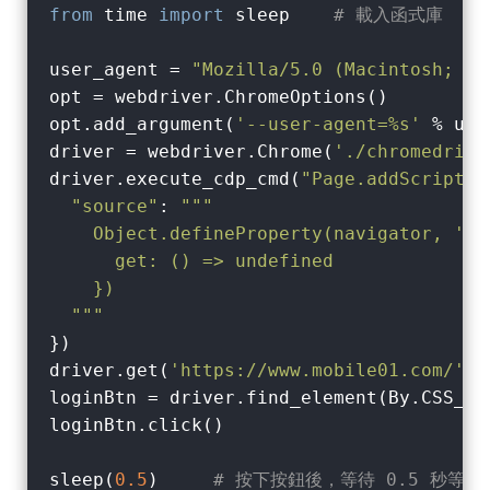
from
 time 
import
 sleep    
# 載入函式庫
user_agent = 
"Mozilla/5.0 (Macintosh; In
opt = webdriver.ChromeOptions()

opt.add_argument(
'--user-agent=%s'
 % use
driver = webdriver.Chrome(
'./chromedrive
driver.execute_cdp_cmd(
"Page.addScriptTo
"source"
: 
"""

    Object.defineProperty(navigator, 'web
      get: () => undefined

    })

  """
})

driver.get(
'https://www.mobile01.com/'
)

loginBtn = driver.find_element(By.CSS_SE
loginBtn.click()

sleep(
0.5
)     
# 按下按鈕後，等待 0.5 秒等