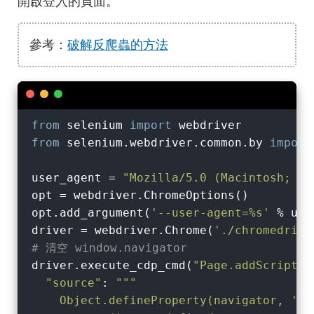
開啟登入的頁面。
參考：
破解反爬蟲的方法
from
 selenium 
import
from
 selenium.webdriver.common.by 
import
user_agent = 
"Mozilla/5.0 (Macintosh; In
opt = webdriver.ChromeOptions()

opt.add_argument(
'--user-agent=%s'
 % use
driver = webdriver.Chrome(
'./chromedrive
# 清空 window.navigator
driver.execute_cdp_cmd(
"Page.addScriptTo
"source"
: 
"""

    Object.defineProperty(navigator, 'web