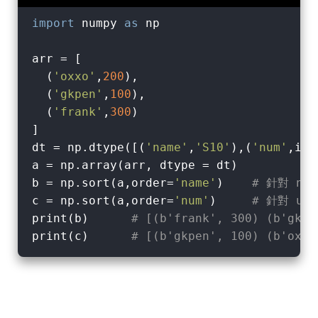
import
 numpy 
as
 np

arr = [

  (
'oxxo'
,
200
),

  (
'gkpen'
,
100
),

  (
'frank'
,
300
)

]

dt = np.dtype([(
'name'
,
'S10'
),(
'num'
,int
a = np.array(arr, dtype = dt)

b = np.sort(a,order=
'name'
)    
# 針對 na
c = np.sort(a,order=
'num'
)     
# 針對 um
print(b)      
# [(b'frank', 300) (b'gkpe
print(c)      
# [(b'gkpen', 100) (b'oxxo