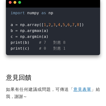
import
 numpy 
as
 np

a = np.array([
1
,
2
,
3
,
4
,
5
,
6
,
7
,
8
])

b = np.argmax(a)

c = np.argmin(a)

print(b)    
# 7   對應 8
print(c)    
# 0   對應 1
意見回饋
如果有任何建議或問題，可傳送「
意見表單
」給
我，謝謝～