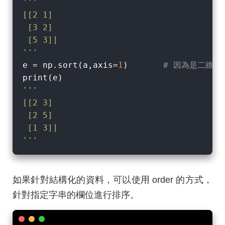
'''

[[2 1]

 [3 2]

 [5 3]]

'''
e = np.sort(a,axis=
1
)       
# 因為是二維陣列，
'''

[[2 3]

 [2 5]

 [1 3]]

'''
如果針對結構化的資料，可以使用 order 的方式，
針對指定字串的欄位進行排序。