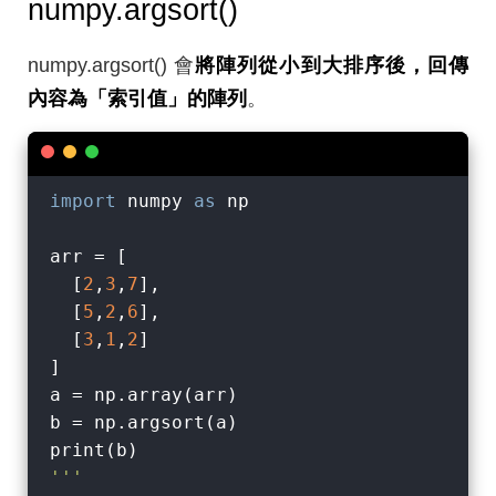
numpy.argsort()
numpy.argsort() 會
將陣列從小到大排序後，回傳
內容為「索引值」的陣列
。
import
 numpy 
as
 np

arr = [

  [
2
,
3
,
7
],

  [
5
,
2
,
6
],

  [
3
,
1
,
2
]

]

a = np.array(arr)

b = np.argsort(a)

'''
