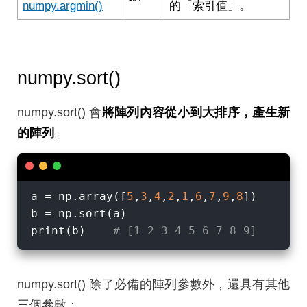
numpy.argmin()
的「索引值」。
numpy.sort()
numpy.sort() 會
將陣列內容從小到大排序，產生新
的陣列
。
a = np.array([
5
,
3
,
4
,
2
,
1
,
6
,
7
,
9
,
8
])

b = np.sort(a)

print(b)    
# [1 2 3 4 5 6 7 8 9]
numpy.sort() 除了必備的陣列參數外，還具有其他
三個參數：