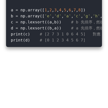
a = np.array([
1
,
2
,
3
,
4
,
5
,
6
,
7
,
8
])

b = np.array([
'e'
,
'd'
,
'a'
,
'c'
,
'g'
,
'h'
,
'f
c = np.lexsort((a,b))    
# b 先排序，然後
d = np.lexsort((b,a))    
# a 先排序，然後
print(c)    
# [2 7 3 1 0 6 4 5]   對應 3 
print(d)    
# [0 1 2 3 4 5 6 7]