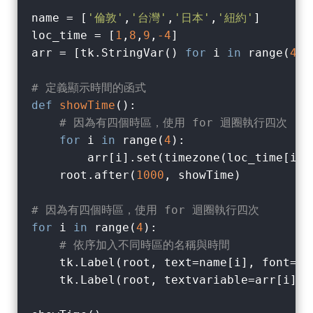
name = [
'倫敦'
,
'台灣'
,
'日本'
,
'紐約'
]       
loc_time = [
1
,
8
,
9
,
-4
]                   
arr = [tk.StringVar() 
for
 i 
in
 range(
4
)]
# 定義顯示時間的函式
def
showTime
():
# 因為有四個時區，使用 for 迴圈執行四次
for
 i 
in
 range(
4
):

        arr[i].set(timezone(loc_time[i])
    root.after(
1000
, showTime)          
# 因為有四個時區，使用 for 迴圈執行四次
for
 i 
in
 range(
4
):

# 依序加入不同時區的名稱與時間
    tk.Label(root, text=name[i], font=(
'
    tk.Label(root, textvariable=arr[i], 