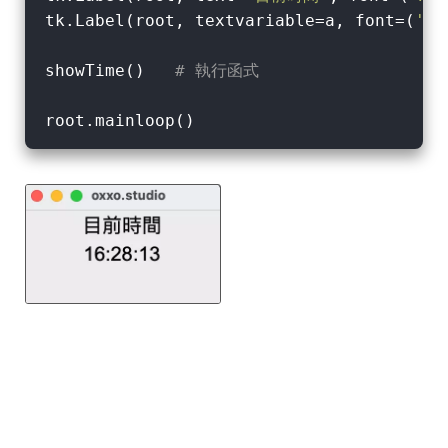
tk.Label(root, textvariable=a, font=(
'Ar
showTime()   
# 執行函式