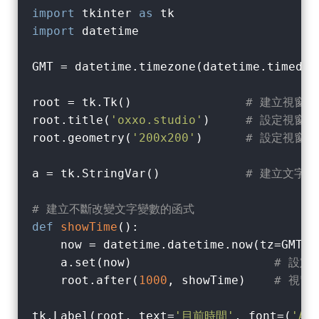
import
 tkinter 
as
import
 datetime

GMT = datetime.timezone(datetime.timedel
root = tk.Tk()                
# 建立視窗物
root.title(
'oxxo.studio'
)     
# 設定視窗標
root.geometry(
'200x200'
)      
# 設定視窗大
a = tk.StringVar()            
# 建立文字變
# 建立不斷改變文字變數的函式
def
showTime
():
    now = datetime.datetime.now(tz=GMT).
    a.set(now)                    
# 設定
    root.after(
1000
, showTime)    
# 視窗每
tk.Label(root, text=
'目前時間'
, font=(
'Ar