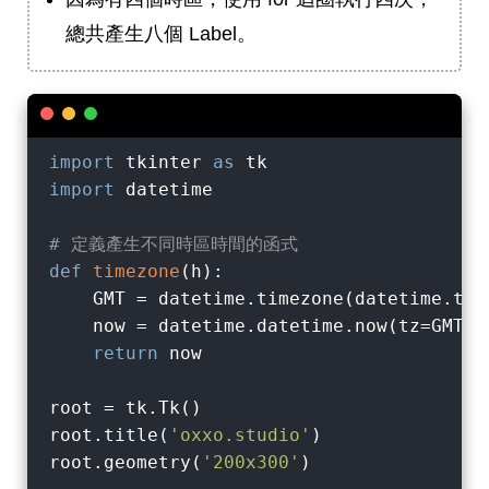
總共產生八個 Label。
import
 tkinter 
as
import
 datetime

# 定義產生不同時區時間的函式
def
timezone
(
h
):
    GMT = datetime.timezone(datetime.tim
    now = datetime.datetime.now(tz=GMT).
return
 now

root = tk.Tk()

root.title(
'oxxo.studio'
)

root.geometry(
'200x300'
)
