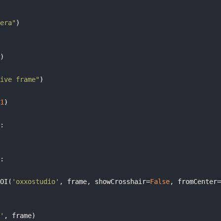
era"
)

)

ive frame"
)

1
)

:

:

OI(
'oxxostudio'
, frame, showCrosshair=
False
, fromCenter=
'
, frame)
