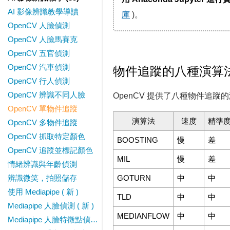
AI 影像辨識教學導讀
庫
)。
OpenCV 人臉偵測
OpenCV 人臉馬賽克
OpenCV 五官偵測
OpenCV 汽車偵測
物件追蹤的八種演算
OpenCV 行人偵測
OpenCV 辨識不同人臉
OpenCV 提供了八種物件追
OpenCV 單物件追蹤
演算法
速度
精準
OpenCV 多物件追蹤
OpenCV 抓取特定顏色
BOOSTING
慢
差
OpenCV 追蹤並標記顏色
MIL
慢
差
情緒辨識與年齡偵測
辨識微笑，拍照儲存
GOTURN
中
中
使用 Mediapipe ( 新 )
TLD
中
中
Mediapipe 人臉偵測 ( 新 )
MEDIANFLOW
中
中
Mediapipe 人臉特徵點偵測 ( 新 )