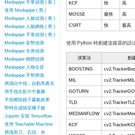
Mediapipe 手掌偵測 ( 新 )
KCF
快
高
使用 Mediapipe ( 舊 )
MOSSE
最快
高
Mediapipe 人臉偵測 ( 舊 )
CSRT
快
最高
Mediapipe 人臉網格 ( 舊 )
Mediapipe 手掌偵測 ( 舊 )
Mediapipe 姿勢偵測
使用 Python 時創建追蹤器的
Mediapipe 全身偵測
演算法
創
Mediapipe 物體偵測
Mediapipe 人物去背
BOOSTING
cv2.TrackerBoo
Mediapipe 手勢辨識
MIL
cv2.TrackerMIL
辨識比中指，自動馬賽克
GOTURN
cv2.TrackerGO
用手指在影片中畫圖
手指擦除鏡子霧氣效果
TLD
cv2.TrackerTLD
即時合成搞笑橘子臉
MEDIANFLOW
cv2.TrackerMed
Jupyter 安裝 Tensorflow
使用 Teachable Machine
KCF
cv2.TrackerKCF
辨識剪刀、石頭、布