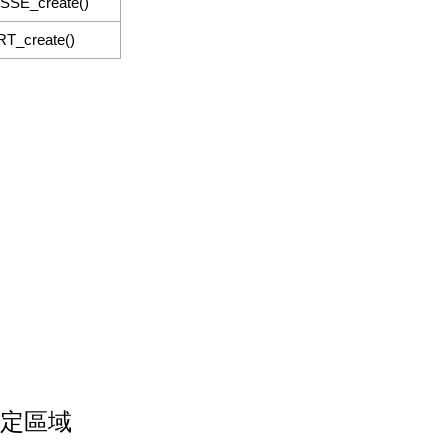
SSE_create()
RT_create()
選取特定區域