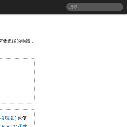
 選取需要追蹤的物體，
 虛擬環境
) 或
使
OpenCV 函式