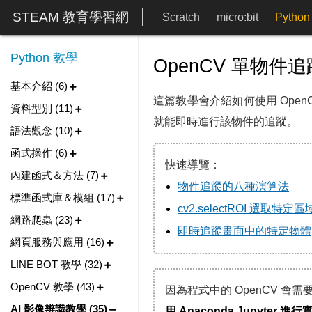
STEAM 教育學習網
Scratch
micro:bit
Python
Python 教學
OpenCV 單物件追
基本介紹 (6)
這篇教學會介紹如何使用 OpenCV 
資料型別 (11)
就能即時進行該物件的追蹤。
語法觀念 (10)
函式操作 (6)
快速導覽：
內建函式＆方法 (7)
物件追蹤的八種演算法
標準函式庫＆模組 (17)
cv2.selectROI 選取特定區
網路爬蟲 (23)
即時追蹤畫面中的特定物體
網頁服務與應用 (16)
LINE BOT 教學 (32)
OpenCV 教學 (43)
因為程式中的 OpenCV 會
AI 影像辨識教學 (35)
用 Anaconda Jupyter 進行