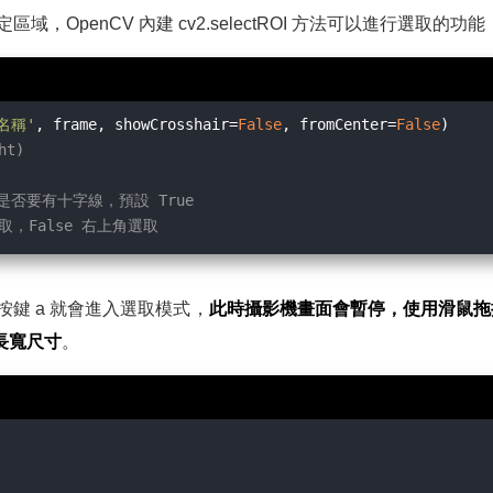
，OpenCV 內建 cv2.selectROI 方法可以進行選取的
名稱'
, frame, showCrosshair=
False
, fromCenter=
False
ht)
中間是否要有十字線，預設 True
點選取，False 右上角選取
鍵 a 就會進入選取模式，
此時攝影機畫面會暫停，使用滑鼠拖
及長寬尺寸
。