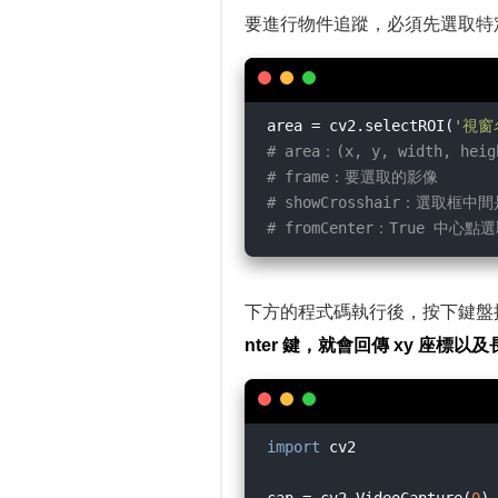
要進行物件追蹤，必須先選取特定區域
area = cv2.selectROI(
'視窗
# area：(x, y, width, heig
# frame：要選取的影像
# showCrosshair：選取框
# fromCenter：True 中心
下方的程式碼執行後，按下鍵盤按
nter 鍵，就會回傳 xy 座標以
import
 cv2
