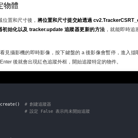
定物體
取得區域位置和尺寸後，
將位置和尺寸提交給透過 cv2.TrackerCSRT_c
追蹤器初始化以及 tracker.update 追蹤器更新的方法
，就能即時追
看見攝影機的即時影像，按下鍵盤的 a 後影像會暫停，進入擷
Enter 後就會出現紅色追蹤外框，開始追蹤特定的物件。
create()  
# 創建追蹤器
# 設定 False 表示尚未開始追蹤