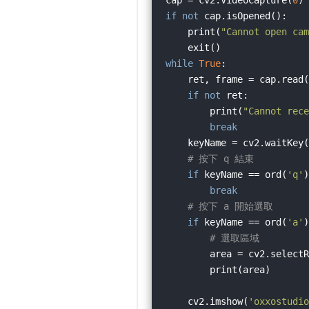
cap = cv2.VideoCapture(
0
if
not
 cap.isOpened():

    print(
"Cannot open cam
while
True
:

    ret, frame = cap.read(
if
not
 ret:

        print(
"Cannot rece
break
    keyName = cv2.waitKey(
# 按下 q 結束
if
 keyName == ord(
'q'
)
break
# 按下 a 開始選取
if
 keyName == ord(
'a'
)
# 選取區域
        area = cv2.selectR
        print(area)

    cv2.imshow(
'oxxostudio