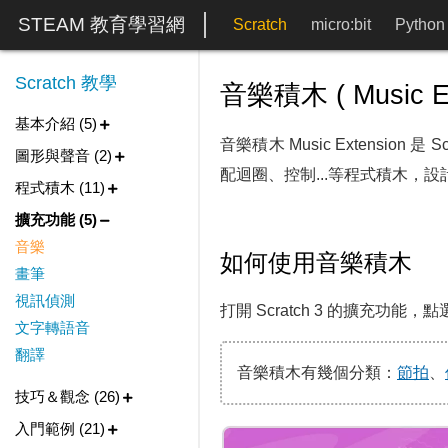
STEAM 教育學習網
Scratch
micro:bit
Python
Scratch 教學
音樂積木 ( Music Ex
基本介紹 (5)
音樂積木 Music Extensi
圖形與聲音 (2)
配迴圈、控制...等程式積木，
程式積木 (11)
擴充功能 (5)
音樂
如何使用音樂積木
畫筆
視訊偵測
打開 Scratch 3 的擴充
文字轉語音
翻譯
音樂積木有幾個分類：
節拍
、
技巧＆觀念 (26)
入門範例 (21)