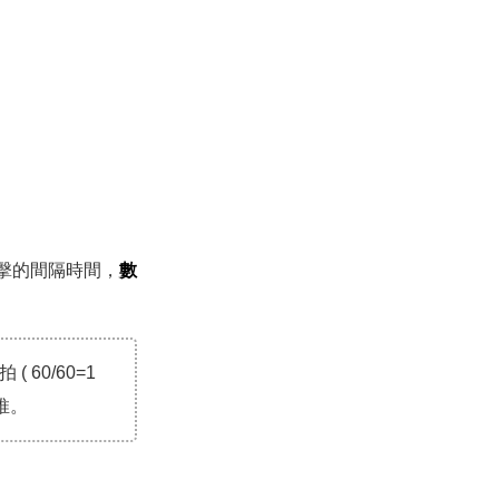
擊的間隔時間，
數
60/60=1
類推。