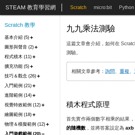
STEAM 教育學習網
Scratch
micro:bit
Python
Scratch 教學
九九乘法測驗
基本介紹 (5)
這篇文章會介紹，如何在 Scra
圖形與聲音 (2)
測驗。
程式積木 (11)
擴充功能 (5)
相關文章參考：
詢問
、
重複
、
技巧＆觀念 (26)
入門範例 (21)
進階範例 (14)
積木程式原理
視覺特效範例 (12)
繪圖範例 (18)
首先實作兩個數字相乘的結果
物理＆模擬範例 (12)
的隨機數
，並將答案設定為
axb
入門遊戲範例 (20)