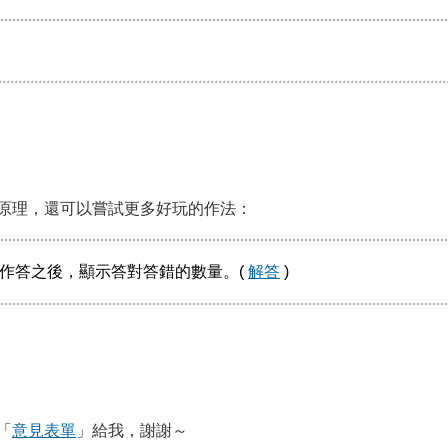
原理，還可以嘗試更多好玩的作法：
作答之後，顯示答對答錯的數量。(
解答
)
「
意見表單
」給我，謝謝～