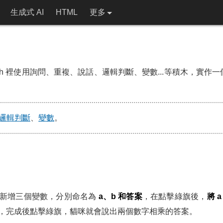
生成式 AI
HTML
更多
tch 裡使用詢問、重複、說話、邏輯判斷、變數...等積木，實作
邏輯判斷
、
變數
。
，新增三個變數，分別命名為
a、b 和答案
，在點擊綠旗後，
將 a
，完成後點擊綠旗，貓咪就會說出兩個數字相乘的答案。