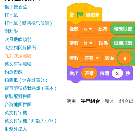
猴子接香蕉
打地鼠
打地鼠 ( 體感視訊偵測 )
刮刮樂
吹風機吹頭髮
太空狗閃躲隕石
九九乘法測驗
英文單字測驗
釣魚遊戲
拍西瓜 ( 儲存最高分 )
寶可夢猜猜我是誰 ( 基本 )
形狀配對拼圖
使用「
字串組合
」積木，組合出「
台灣地圖拼圖
英文打字機
英文打字機 ( 判斷大小寫 )
射擊外星人