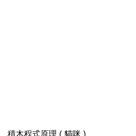
積木程式原理 ( 貓咪 )