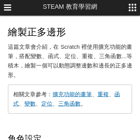
STEAM 教育學習網
繪製正多邊形
這篇文章會介紹，在 Scratch 裡使用擴充功能的畫
筆，搭配變數、函式、定位、重複、三角函數...等
積木，繪製一個可以動態調整邊數和邊長的正多邊
形。
相關文章參考：
擴充功能的畫筆
、
重複
、
函
式
、
變數
、
定位
、
三角函數
。
角色設定