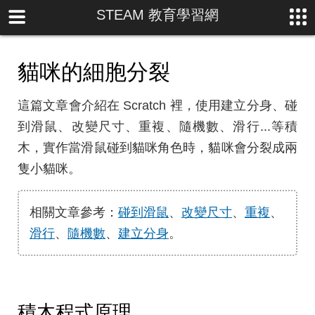
STEAM 教育學習網
貓咪的細胞分裂
這篇文章會介紹在 Scratch 裡，使用建立分身、碰
到滑鼠、改變尺寸、重複、隨機數、滑行...等積
木，實作當滑鼠碰到貓咪角色時，貓咪會分裂成兩
隻小貓咪。
相關文章參考：
碰到滑鼠
、
改變尺寸
、
重複
、
滑行
、
隨機數
、
建立分身
。
積木程式原理