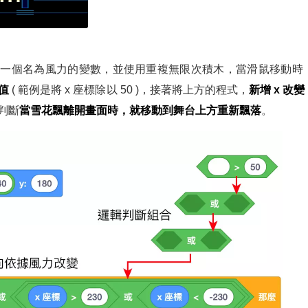
增一個名為風力的變數，並使用重複無限次積木，當滑鼠移動時
值
( 範例是將 x 座標除以 50 )，接著將上方的程式，
新增 x 改
判斷
當雪花飄離開畫面時，就移動到舞台上方重新飄落
。