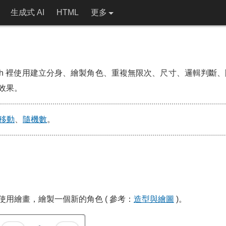
生成式 AI
HTML
更多
tch 裡使用建立分身、繪製角色、重複無限次、尺寸、邏輯判斷、隨
效果。
移動
、
隨機數
。
用繪畫，繪製一個新的角色 ( 參考：
造型與繪圖
)。