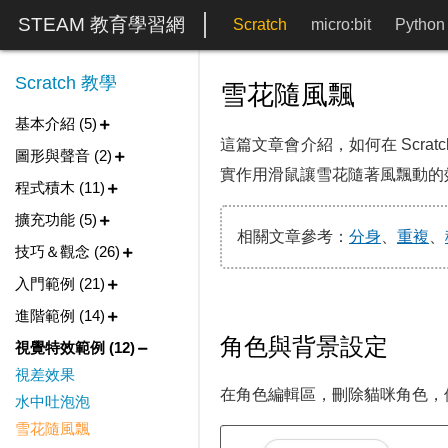
STEAM 教育學習網
Scratch
micro:bit
Python
Scratch 教學
雪花隨風飄
基本介紹 (5)
這篇文章會介紹，如何在 Scra
圖形與聲音 (2)
實作用滑鼠讓雪花隨著風飄動的
程式積木 (11)
擴充功能 (5)
相關文章參考：
分身
、
重複
、
技巧＆觀念 (26)
入門範例 (21)
進階範例 (14)
角色與背景設定
視覺特效範例 (12)
視差效果
在角色編輯區，刪除貓咪角色，使
水中吐泡泡
雪花隨風飄