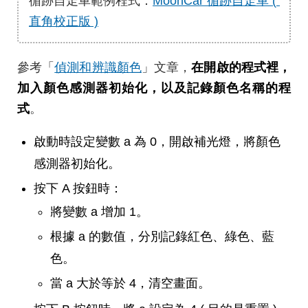
循跡自走車範例程式：
MoonCar 循跡自走車 ( 
直角校正版 )
參考「
偵測和辨識顏色
」文章，
在開啟的程式裡，
加入顏色感測器初始化，以及記錄顏色名稱的程
式
。
啟動時設定變數 a 為 0，開啟補光燈，將顏色
感測器初始化。
按下 A 按鈕時：
將變數 a 增加 1。
根據 a 的數值，分別記錄紅色、綠色、藍
色。
當 a 大於等於 4，清空畫面。