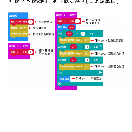
按下 B 按鈕時，將 a 設定為 4 ( 目的是重置 )