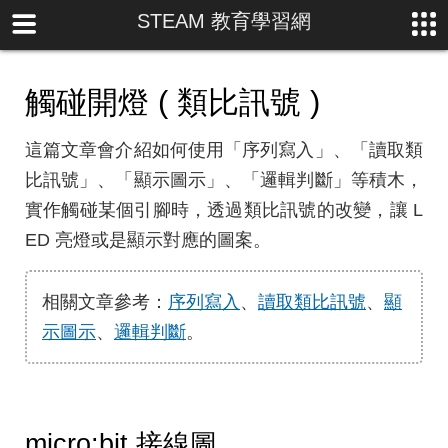
STEAM 教育學習網
觸碰開燈 ( 類比訊號 )
這篇文章會介紹如何使用「序列寫入」、「讀取類
比訊號」、「顯示圖示」、「邏輯判斷」等積木，
實作觸碰某個引腳時，透過類比訊號的改變，讓 L
ED 亮燈或是顯示對應的圖案。
相關文章參考：
序列寫入
、
讀取類比訊號
、
顯
示圖示
、
邏輯判斷
。
micro:bit 接線圖