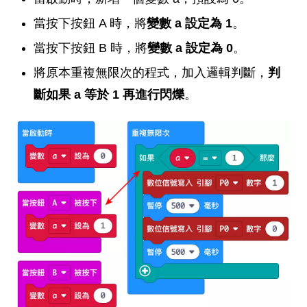
當按下按鈕 A 時，將
變數 a 設定為 1
。
當按下按鈕 B 時，將
變數 a 設定為 0
。
將原本重複無限次的程式，加入邏輯判斷，
判
斷如果 a 等於 1 再進行閃爍
。