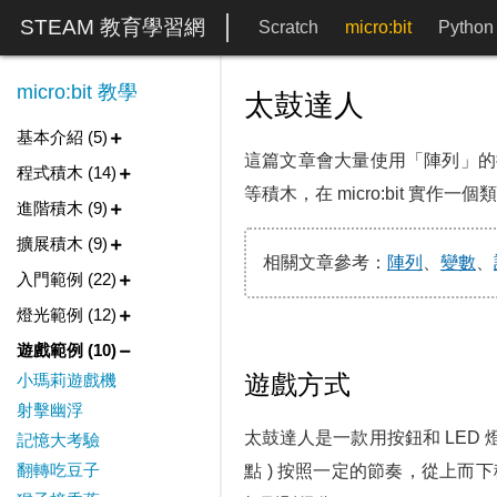
STEAM 教育學習網
Scratch
micro:bit
Python
micro:bit 教學
太鼓達人
基本介紹 (5)
這篇文章會大量使用「陣列」的
程式積木 (14)
等積木，在 micro:bit 實
進階積木 (9)
擴展積木 (9)
相關文章參考：
陣列
、
變數
、
入門範例 (22)
燈光範例 (12)
遊戲範例 (10)
遊戲方式
小瑪莉遊戲機
射擊幽浮
太鼓達人是一款用按鈕和 LED 
記憶大考驗
翻轉吃豆子
點 ) 按照一定的節奏，從上而