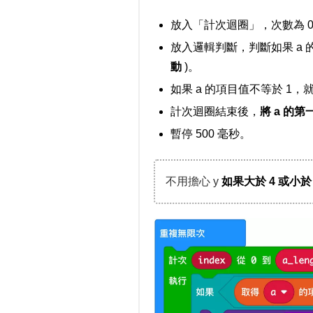
放入「計次迴圈」，次數為 0 ～ a
放入邏輯判斷，判斷如果 a 
動
)。
如果 a 的項目值不等於 1，
計次迴圈結束後，
將 a 的
暫停 500 毫秒。
不用擔心 y
如果大於 4 或