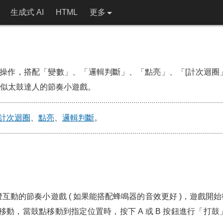
生成式 AI
HTML
更多
操作，搭配「變數」、「邏輯判斷」、「點亮」、「[計次迴圈
作一個類似太鼓達人的節奏小遊戲。
計次迴圈
、
點亮
、
邏輯判斷
。
燈互動的節奏小遊戲 ( 如果能搭配蜂鳴器的音效更好 )，遊戲開始後
下移動，當鼓點移動到指定位置時，按下 A 或 B 按鈕進行「打