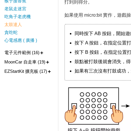
猴子接香蕉
打到則得分。
老鼠走迷宮
如果使用 micro:bit 實作，遊
吃角子老虎機
太鼓達人
貪吃蛇
同時按下 AB 按鈕，開始遊戲
心電感應 ( 廣播 )
按下 A 按鈕，在指定位置
按下 B 按鈕，在指定位置
電子元件範例 (16)
鼓點被打鼓後就會消失，得
MoonCar 自走車 (19)
如果有三次沒有打鼓成功，
EZStartKit 擴充板 (17)