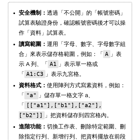
安全機制：
透過「不公開」的「帳號密碼」
試算表驗證身份，確認帳號密碼後才可以操
作「資料」試算表。
讀寫範圍：
運用「字母、數字、字母數字組
A
合」來表示儲存格範圍，例如：「
」表
A1
示 A 列、「
」表示單一格或
A1:C3
「
」表示九宮格。
資料格式：
使用陣列方式寫素資料，例如：
"a"
「
」儲存單一格文字 a、
[["a1"],["b1"],["a2"],
「
["b2"]]
」把資料儲存到四宮格內。
進階功能：
切換工作表、刪除特定範圍、刪
除指定行列、新增行列、把資料擺放在前段