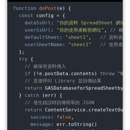
function
doPost
(
e
) 
{

const
 config = {

dataSsUrl
: 
"你的資料 SpreadSheet 網址"
userSsUrl
: 
"你的使用者帳密網址"
, 
// 權
defaultSheet
: 
"sheet1"
,   
// 資料表的
userSheetName
: 
"sheet1"
// 使用者
  };

try
 {

// 確保有資料傳入
if
 (!e.postData.contents) 
throw
"No 
// 直接呼叫 Library 並回傳結果
return
 GASDatabaseforSpreadSheetbyOX
  } 
catch
 (err) {

// 發生錯誤時回傳簡單的 JSON
return
 ContentService.createTextOutp
success
: 
false
,

message
: err.toString()
