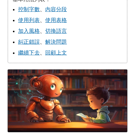
控制字數
、
內容分段
使用列表
、
使用表格
加入風格
、
切換語言
糾正錯誤
、
解決問題
繼續下去
、
回顧上文