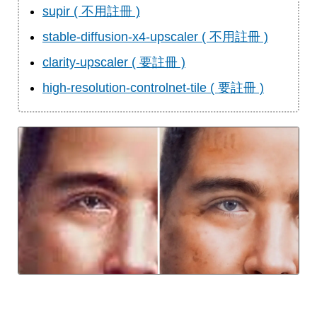
supir ( 不用註冊 )
stable-diffusion-x4-upscaler ( 不用註冊 )
clarity-upscaler ( 要註冊 )
high-resolution-controlnet-tile ( 要註冊 )