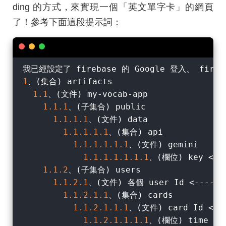
ding 的方式，來實現一個「英文單字卡」的網頁
了！參考下面這段提示詞：
1
、(集合) artifacts

1.1
、(文件) my-vocab-app

1.1
.1
、(子集合) public

1.1
.1
.1
、(文件) data

1.1
.1
.1
.1
、(集合) api

1.1
.1
.1
.1
.1
、(文件) gemini

1.1
.1
.1
.1
.1
.1
、(欄位) key <---
1.1
.2
、(子集合) users

1.1
.2
.1
、(文件) 各個 user Id <---- 
1.1
.2
.1
.1
、(集合) cards 

1.1
.2
.1
.1
.1
、(文件) card Id <--
1.1
.2
.1
.1
.1
.1
、(欄位) time
