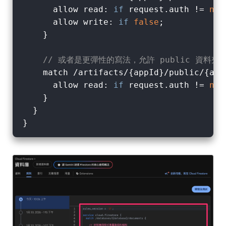
      allow read: 
if
 request.auth != 
nul
      allow write: 
if
false
; 

    }

// 或者是更彈性的寫法，允許 public 資料
    match /artifacts/{appId}/public/{allP
      allow read: 
if
 request.auth != 
nul
    }

  }
