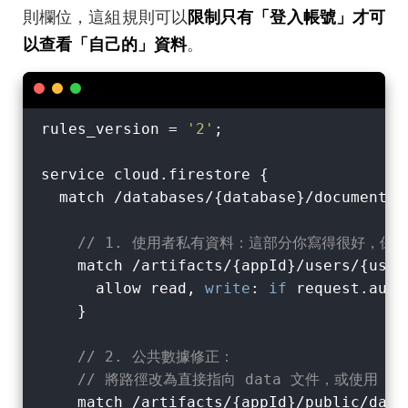
則欄位，這組規則可以
限制只有「登入帳號」才可
以查看「自己的」資料
。
rules_version = 
'2'
;

service cloud.firestore {

  match /databases/{database}/documents {
// 1. 使用者私有資料：這部分你寫得很好，保
    match /artifacts/{appId}/users/{user
      allow read, 
write
: 
if
 request.auth
    }

// 2. 公共數據修正：
// 將路徑改為直接指向 data 文件，或使用 {all
    match /artifacts/{appId}/public/data 