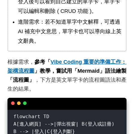
登入後可以看到自己建立的單字卡，單字卡
可以編輯和刪除 ( CRUD 功能 )。
進階需求：若不知道單字中文解釋，可透過
AI 補充中文意思，單字卡也可以導向線上英
文辭典。
根據需求，
參考「
Vibe Coding 重要的準備工作：
架構流程圖
」教學，嘗試用「Mermaid」語法繪製
「流程圖」
，下方是英文單字卡的流程圖語法和產
生的結果。
flowchart TD

A[進入網頁] -->|彈出視窗| B(登入或註冊)

B --> |登入|C{登入判斷}
