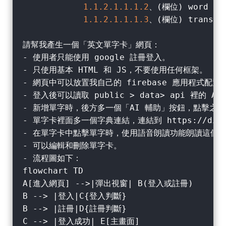
1.1
.2
.1
.1
.1
.2
、(欄位) word

1.1
.2
.1
.1
.1
.3
、(欄位) translat
請幫我產生一個「英文單字卡」網頁：

- 使用者只能使用 google 註冊登入。

- 只使用基本 HTML 和 JS，不要使用任何框架。

- 網頁中可以放置我自己的 firebase 應用程式配置。
- 登入後可以讀取 public > data> api 裡的 AP
- 新增單字時，後方多一個「AI 輔助」按鈕，點擊之後會
- 單字卡裡面多一個字典連結，連結到 https://diction
- 在單字卡中點擊單字時，使用語音朗讀功能朗讀這個字
- 可以編輯和刪除單字卡。

- 流程圖如下：

flowchart TD

A[進入網頁] -->|彈出視窗| B(登入或註冊)

B --> |登入|C{登入判斷}

B --> |註冊|D{註冊判斷}

C --> |登入成功| E[主畫面]
