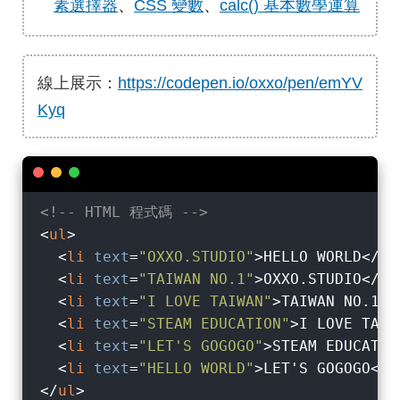
素選擇器
、
CSS 變數
、
calc() 基本數學運算
線上展示：
https://codepen.io/oxxo/pen/emYV
Kyq
<!-- HTML 程式碼 -->
<
ul
>
<
li
text
=
"OXXO.STUDIO"
>
HELLO WORLD
</
li
<
li
text
=
"TAIWAN NO.1"
>
OXXO.STUDIO
</
li
<
li
text
=
"I LOVE TAIWAN"
>
TAIWAN NO.1
</
<
li
text
=
"STEAM EDUCATION"
>
I LOVE TAIW
<
li
text
=
"LET'S GOGOGO"
>
STEAM EDUCATIO
<
li
text
=
"HELLO WORLD"
>
LET'S GOGOGO
</
l
</
ul
>