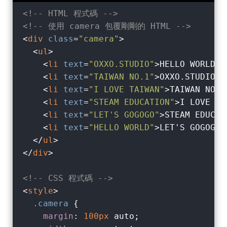
<!-- HTML 程式碼 -->
<!-- 使用 camera 包覆剛剛的 HTML -->
<
div
class
=
"camera"
>
<
ul
>
<
li
text
=
"OXXO.STUDIO"
>
HELLO WORLD
</
<
li
text
=
"TAIWAN NO.1"
>
OXXO.STUDIO
</
<
li
text
=
"I LOVE TAIWAN"
>
TAIWAN NO.1
<
li
text
=
"STEAM EDUCATION"
>
I LOVE TA
<
li
text
=
"LET'S GOGOGO"
>
STEAM EDUCAT
<
li
text
=
"HELLO WORLD"
>
LET'S GOGOGO
<
</
ul
>
</
div
>
<!-- CSS 程式碼 -->
<
style
>
.camera
 {

margin
: 
100px
 auto;
