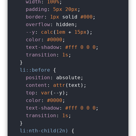
width
: 
100%
;

padding
: 
5px
20px
;

border
: 
1px
 solid 
#000
;

overflow
: hidden;

--y
: 
calc
(
1em
 + 
15px
);

color
: 
#0000
;

text-shadow
: 
#fff
0
0
0
;

transition
: 
1s
;

  }

li
::before
 {

position
: absolute;

content
: 
attr
(text);

top
: 
var
(--y);

color
: 
#0000
;

text-shadow
: 
#fff
0
0
0
;

transition
: 
1s
;

  }

li
:nth-child(2n)
 {
