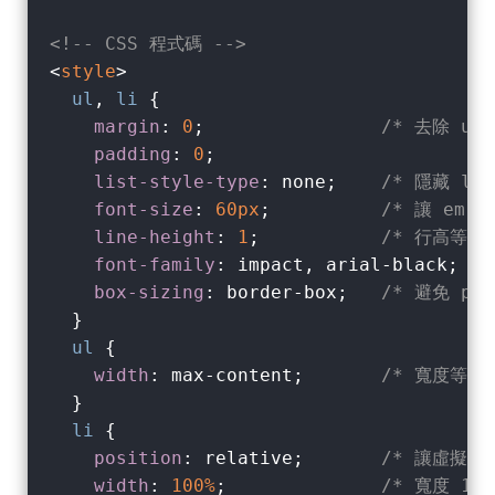
<!-- CSS 程式碼 -->
<
style
>
ul
, 
li
 {

margin
: 
0
;                
/* 去除 ul
padding
: 
0
;

list-style-type
: none;    
/* 隱藏 li
font-size
: 
60px
;          
/* 讓 em 
line-height
: 
1
;           
/* 行高等於
font-family
: impact, arial-black;  
box-sizing
: border-box;   
/* 避免 pa
  }

ul
 {

width
: max-content;       
/* 寬度等於
  }

li
 {

position
: relative;       
/* 讓虛擬元
width
: 
100%
;              
/* 寬度 100