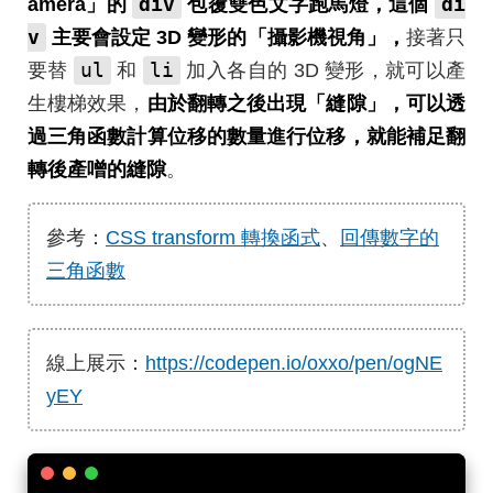
div
di
amera」的
包覆雙色文字跑馬燈，這個
v
主要會設定 3D 變形的「攝影機視角」，
接著只
ul
li
要替
和
加入各自的 3D 變形，就可以產
生樓梯效果，
由於翻轉之後出現「縫隙」，可以透
過三角函數計算位移的數量進行位移，就能補足翻
轉後產噌的縫隙
。
參考：
CSS transform 轉換函式
、
回傳數字的
三角函數
線上展示：
https://codepen.io/oxxo/pen/ogNE
yEY