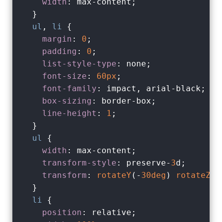
width
: max-content;

  }

ul
, 
li
 {

margin
: 
0
;

padding
: 
0
;

list-style-type
: none;

font-size
: 
60px
;

font-family
: impact, arial-black;

box-sizing
: border-box;

line-height
: 
1
;

  }

ul
 {

width
: max-content;

transform-style
: preserve-
3
d;       
transform
: 
rotateY
(-
30deg
) 
rotateZ
(-
  }

li
 {

position
: relative;
