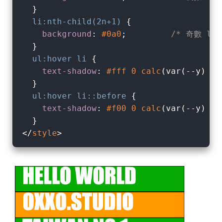
  }

li
:nth-child(2n+1)
 {

background
: 
#0a0
;         
/* 奇數 li
  }

ul
:hover
li
 {

text-shadow
: 
#fff
0
calc
(var(--y) * 
  }

ul
:hover
li
::before
 {

text-shadow
: 
#f00
0
calc
(var(--y) * 
</
style
>