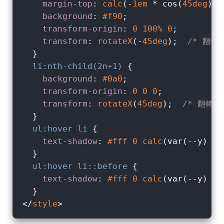
margin-top
: 
calc
(-
1em
 * cos(
45deg
));
background
: 
#f90
;

transform-origin
: 
0
100%
0
; 

transform
: 
rotateX
(-
45deg
);  
/* 翻轉 
  }

li
:nth-child(2n+1)
 {

background
: 
#0a0
;

transform-origin
: 
0
0
0
; 

transform
: 
rotateX
(
45deg
);  
/* 翻轉 *
  }

ul
:hover
li
 {

text-shadow
: 
#fff
0
calc
(var(--y) * 
  }

ul
:hover
li
::before
 {

text-shadow
: 
#fff
0
calc
(var(--y) * 
</
style
>