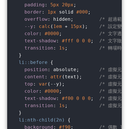
padding
: 
5px
20px
;

border
: 
1px
 solid 
#000
;

overflow
: hidden;         
/* 超過範圍
--y
: 
calc
(
1em
 + 
15px
);    
/* 設定變數
color
: 
#0000
;             
/* 文字透明
text-shadow
: 
#fff
0
0
0
;  
/* 文字陰影
transition
: 
1s
;           
/* 轉場時間 
  }

li
::before
 {

position
: absolute;       
/* 虛擬元素
content
: 
attr
(text);      
/* 虛擬元素讀
top
: 
var
(--y);            
/* 虛擬元素
color
: 
#0000
;             
/* 虛擬元素
text-shadow
: 
#f00
0
0
0
;  
/* 虛擬元素
transition
: 
1s
;           
/* 虛擬元素轉
  }

li
:nth-child(2n)
 {

background
: 
#f90
;         
/* 偶數 li