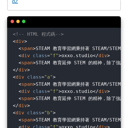
dZ
<!-- HTML 程式碼-->
<
div
>
<
span
>
STEAM 教育學習網秉持著 STEAM/ST
<
div
class
=
"f"
>
oxxo.studio
</
div
>
<
span
>
STEAM 教育延伸 STEM 的精神，除
</
div
>
<
div
class
=
"a"
>
<
span
>
STEAM 教育學習網秉持著 STEAM/ST
<
div
class
=
"f"
>
oxxo.studio
</
div
>
<
span
>
STEAM 教育延伸 STEM 的精神，除
</
div
>
<
div
class
=
"b"
>
<
span
>
STEAM 教育學習網秉持著 STEAM/ST
<
div
class
=
"f"
>
oxxo.studio
</
div
>