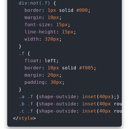
div
:not(.f)
 {

border
: 
1px
 solid 
#000
;

margin
: 
10px
;

font-size
: 
15px
;

line-height
: 
15px
;

width
: 
320px
;

  }

.f
 {

float
: left;

border
: 
10px
 solid 
#f005
;

margin
: 
20px
;

padding
: 
30px
;

  }

.a
.f
 {
shape-outside
: 
inset
(
40px
);}

.b
.f
 {
shape-outside
: 
inset
(
40px
 round
.c
.f
 {
shape-outside
: 
inset
(
40px
 round
</
style
>