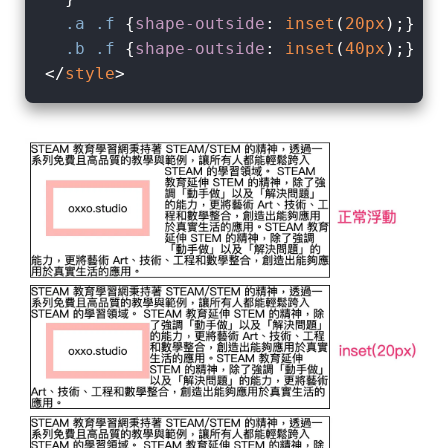
.a
.f
 {
shape-outside
: 
inset
(
20px
);}

.b
.f
 {
shape-outside
: 
inset
(
40px
</
style
>