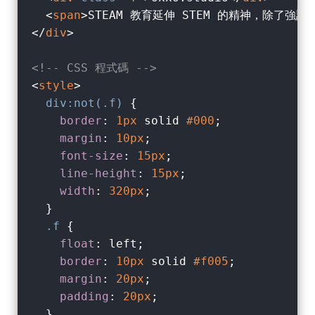
<
span
>
STEAM 教育延伸 STEM 的精神，除
</
div
>
<!-- CSS 程式碼 -->
<
style
>
div
:not(.f)
 {

border
: 
1px
 solid 
#000
;

margin
: 
10px
;

font-size
: 
15px
;

line-height
: 
15px
;

width
: 
320px
;

  }

.f
 {

float
: left;

border
: 
10px
 solid 
#f005
;

margin
: 
20px
;

padding
: 
20px
;

  }
