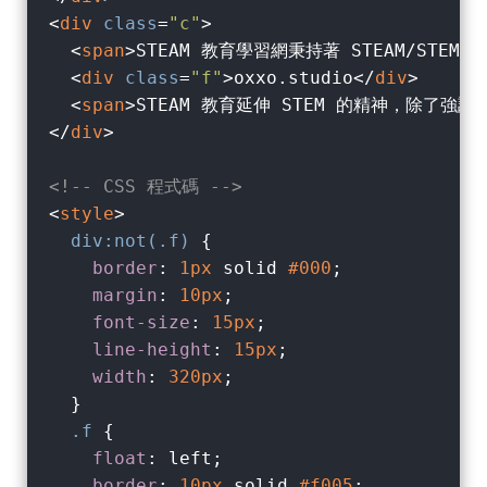
<
div
class
=
"c"
>
<
span
>
STEAM 教育學習網秉持著 STEAM/ST
<
div
class
=
"f"
>
oxxo.studio
</
div
>
<
span
>
STEAM 教育延伸 STEM 的精神，除
</
div
>
<!-- CSS 程式碼 -->
<
style
>
div
:not(.f)
 {

border
: 
1px
 solid 
#000
;

margin
: 
10px
;

font-size
: 
15px
;

line-height
: 
15px
;

width
: 
320px
;

  }

.f
 {

float
: left;

border
: 
10px
 solid 
#f005
;
