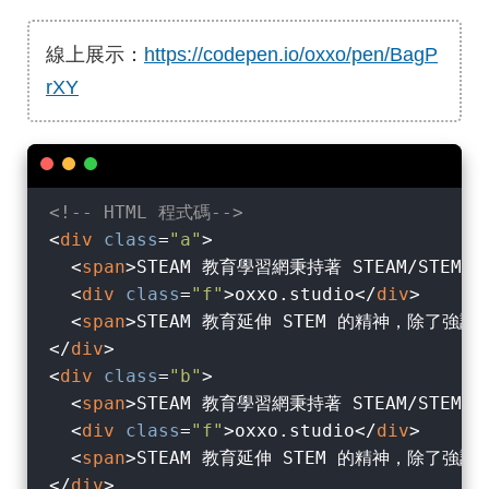
線上展示：
https://codepen.io/oxxo/pen/BagP
rXY
<!-- HTML 程式碼-->
<
div
class
=
"a"
>
<
span
>
STEAM 教育學習網秉持著 STEAM/ST
<
div
class
=
"f"
>
oxxo.studio
</
div
>
<
span
>
STEAM 教育延伸 STEM 的精神，除
</
div
>
<
div
class
=
"b"
>
<
span
>
STEAM 教育學習網秉持著 STEAM/ST
<
div
class
=
"f"
>
oxxo.studio
</
div
>
<
span
>
STEAM 教育延伸 STEM 的精神，除
</
div
>