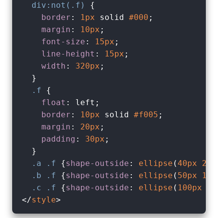
div
:not(.f)
 {

border
: 
1px
 solid 
#000
;

margin
: 
10px
;

font-size
: 
15px
;

line-height
: 
15px
;

width
: 
320px
;

  }

.f
 {

float
: left;

border
: 
10px
 solid 
#f005
;

margin
: 
20px
;

padding
: 
30px
;

  }

.a
.f
 {
shape-outside
: 
ellipse
(
40px
20p
.b
.f
 {
shape-outside
: 
ellipse
(
50px
100
.c
.f
 {
shape-outside
: 
ellipse
(
100px
40
</
style
>