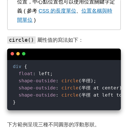
位置，中心點位置也可以使用位置關鍵字定
義 ( 參考
CSS 的長度單位
、
位置名稱與時
間單位
)
circle()
屬性值的寫法如下：
div
 {

float
: left;

shape-outside
: 
circle
(半徑);           
shape-outside
: 
circle
(半徑 at center); 
shape-outside
: 
circle
(半徑 at left top)
下方範例呈現三種不同圓形的浮動形狀。