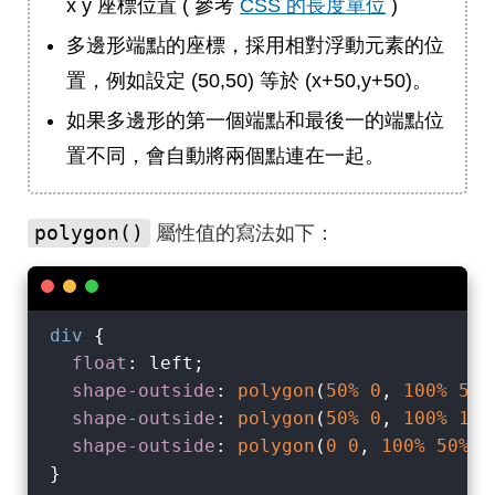
x y 座標位置 ( 參考
CSS 的長度單位
)
多邊形端點的座標，採用相對浮動元素的位
置，例如設定 (50,50) 等於 (x+50,y+50)。
如果多邊形的第一個端點和最後一的端點位
置不同，會自動將兩個點連在一起。
polygon()
屬性值的寫法如下：
div
 {

float
: left;

shape-outside
: 
polygon
(
50%
0
, 
100%
50%
shape-outside
: 
polygon
(
50%
0
, 
100%
100
shape-outside
: 
polygon
(
0
0
, 
100%
50%
, 