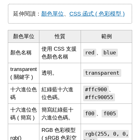
延伸閱讀：
顏色單位
、
CSS 函式 ( 色彩模型 )
顏色單位
性質
範例
使用 CSS 支援
red
blue
顏色名稱
、
色顏色名稱
transparent
transparent
透明。
( 關鍵字 )
#ffc900
十六進位色
紅綠藍十六進
、
#ffc90055
碼
位色碼。
十六進位色
簡寫紅綠藍十
f00
f005
、
碼 ( 簡寫 )
六進位色碼。
RGB 色彩模型
rgb(255, 0, 0,
rgb()
( sRGB 色彩空