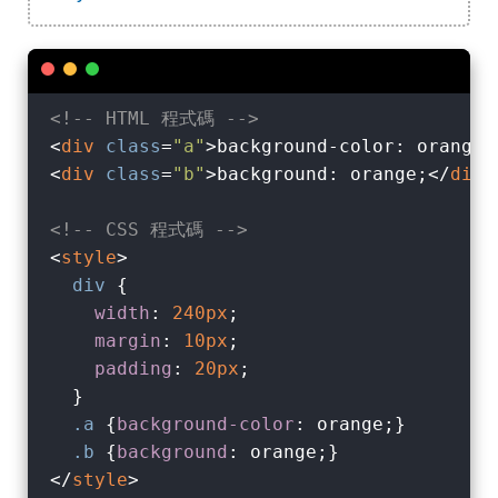
<!-- HTML 程式碼 -->
<
div
class
=
"a"
>
background-color: orange;
<
div
class
=
"b"
>
background: orange;
</
div
>
<!-- CSS 程式碼 -->
<
style
>
div
 {

width
: 
240px
;

margin
: 
10px
;

padding
: 
20px
;

  }

.a
 {
background-color
: orange;}

.b
 {
background
</
style
>