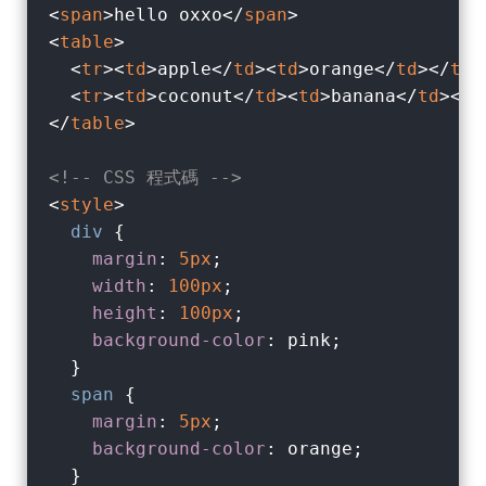
<
span
>
hello oxxo
</
span
>
<
table
>
<
tr
>
<
td
>
apple
</
td
>
<
td
>
orange
</
td
>
</
tr
>
<
tr
>
<
td
>
coconut
</
td
>
<
td
>
banana
</
td
>
</
t
</
table
>
<!-- CSS 程式碼 -->
<
style
>
div
 {

margin
: 
5px
;

width
: 
100px
;

height
: 
100px
;

background-color
: pink;

  }

span
 {

margin
: 
5px
;

background-color
: orange;

  }
