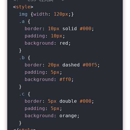
<
style
>
img
 {
width
: 
120px
;}

.a
 {

border
: 
10px
 solid 
#000
;

padding
: 
10px
;

background
: red;

  }

.b
 {

border
: 
20px
 dashed 
#00f5
;

padding
: 
5px
;

background
: 
#ff0
;

  }

.c
 {

border
: 
5px
 double 
#000
;

padding
: 
5px
;

background
: orange;
