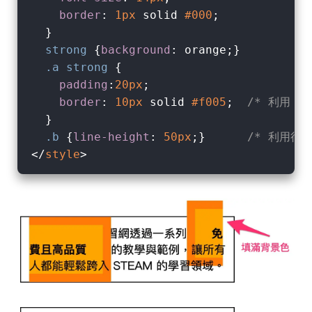
border
: 
1px
 solid 
#000
;

  }

strong
 {
background
: orange;}

.a
strong
 {

padding
:
20px
; 

border
: 
10px
 solid 
#f005
;  
/* 利用 pa
  }

.b
 {
line-height
: 
50px
;}      
/* 利用行
</
style
>