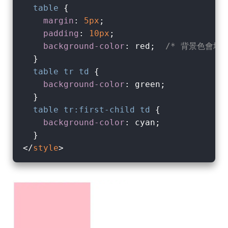
table
 {

margin
: 
5px
;

padding
: 
10px
;

background-color
: red;  
/* 背景色會填滿 
  }

table
tr
td
 {

background-color
: green;

  }

table
tr
:first-child
td
 {

background-color
: cyan;

</
style
>