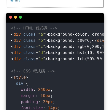
wMN
<!-- HTML 程式碼 -->
<
div
class
=
"a"
>
background-color: orange;
<
div
class
=
"b"
>
background: #00f6;
</
div
>
<
div
class
=
"c"
>
background: rgb(0,200,100
<
div
class
=
"d"
>
background: hsl(10, 90%, 
<
div
class
=
"e"
>
background: lch(50% 50 18
<!-- CSS 程式碼 -->
<
style
>
div
 {

width
: 
240px
;

margin
: 
10px
;

padding
: 
20px
;

font-size
: 
14px
;
