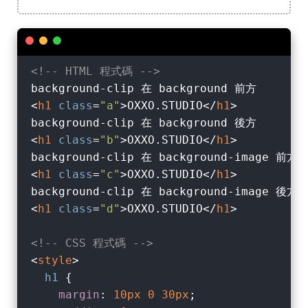
<!-- HTML 程式碼 -->
<
h1
class
=
"a"
>
OXXO.STUDIO
</
h1
>
<
h1
class
=
"b"
>
OXXO.STUDIO
</
h1
>
<
h1
class
=
"c"
>
OXXO.STUDIO
</
h1
>
<
h1
class
=
"d"
>
OXXO.STUDIO
</
h1
>
<!-- CSS 程式碼 -->
<
style
>
h1
 {

margin
: 
10px
0
30px
;
