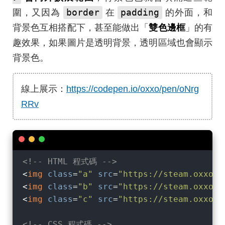
border
padding
圍，又因為
在
的外面，和
背景色互相搭配下，甚至能做出「
雙色邊框
」的有
趣效果，如果圖片是透明背景，透明區域也會顯示
背景色。
線上展示：
https://codepen.io/oxxo/pen/oNrg
RRv
<!-- HTML 程式碼 -->
<
img
class
=
"a"
src
=
"https://steam.oxxost
<
img
class
=
"b"
src
=
"https://steam.oxxost
<
img
class
=
"c"
src
=
"https://steam.oxxost
<!-- CSS 程式碼 -->