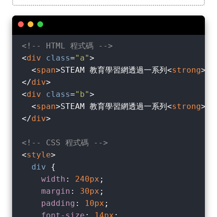
<!-- HTML 程式碼 -->
<
div
class
=
"a"
>
<
span
>
STEAM 教育學習網透過一系列
<
strong
>
免
</
div
>
<
div
class
=
"b"
>
<
span
>
STEAM 教育學習網透過一系列
<
strong
>
免
</
div
>
<!-- CSS 程式碼 -->
<
style
>
div
 {

width
: 
240px
;

margin
: 
30px
;

padding
: 
10px
;

font-size
: 
14px
;
