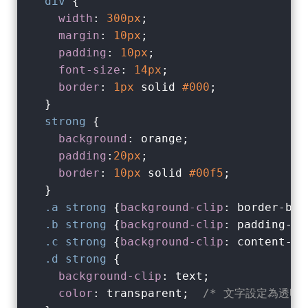
div
 {

width
: 
300px
;

margin
: 
10px
;

padding
: 
10px
;

font-size
: 
14px
;

border
: 
1px
 solid 
#000
;

  }

strong
 {

background
: orange;

padding
:
20px
; 

border
: 
10px
 solid 
#00f5
;

  }

.a
strong
 {
background-clip
: border-box;
.b
strong
 {
background-clip
: padding-box
.c
strong
 {
background-clip
: content-box
.d
strong
 {

background-clip
: text;

color
: transparent;  
/* 文字設定為透明 