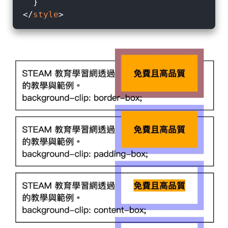
</
style
>