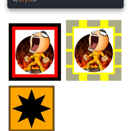
</
style
>