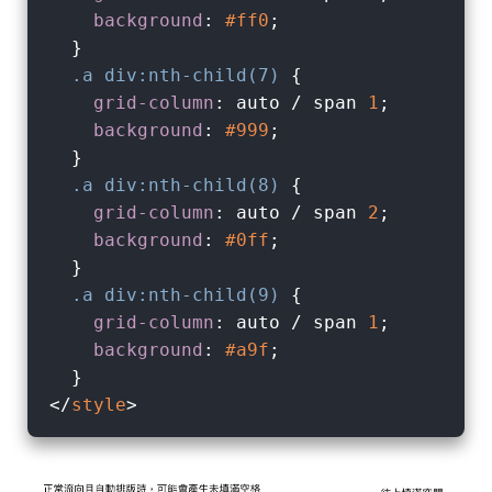
background
: 
#ff0
;

  }

.a
div
:nth-child(7)
 {

grid-column
: auto / span 
1
;

background
: 
#999
;

  }

.a
div
:nth-child(8)
 {

grid-column
: auto / span 
2
;

background
: 
#0ff
;

  }

.a
div
:nth-child(9)
 {

grid-column
: auto / span 
1
;

background
: 
#a9f
;

</
style
>