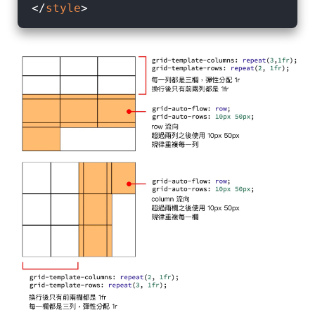
</
style
>