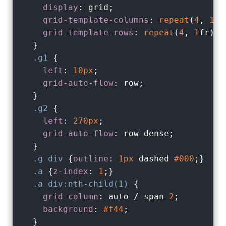
display
: grid;

grid-template-columns
: 
repeat
(
4
, 
1
fr
grid-template-rows
: 
repeat
(
4
, 
1
fr);

  }

.g1
 {

left
: 
10px
;

grid-auto-flow
: row;

  }

.g2
 {

left
: 
270px
;

grid-auto-flow
: row dense;

  }

.g
div
 {
outline
: 
1px
 dashed 
#000
;}

.a
 {
z-index
: 
1
;}

.a
div
:nth-child(1)
 {

grid-column
: auto / span 
2
;

background
: 
#f44
;

  }
