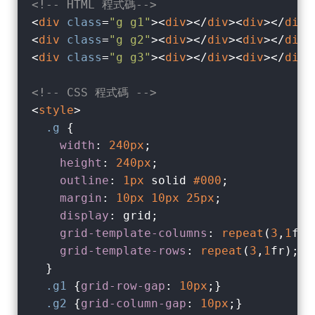
<!-- HTML 程式碼-->
<
div
class
=
"g g1"
>
<
div
>
</
div
>
<
div
>
</
div
>
<
div
class
=
"g g2"
>
<
div
>
</
div
>
<
div
>
</
div
>
<
div
class
=
"g g3"
>
<
div
>
</
div
>
<
div
>
</
div
>
<!-- CSS 程式碼 -->
<
style
>
.g
 {

width
: 
240px
;

height
: 
240px
;

outline
: 
1px
 solid 
#000
;

margin
: 
10px
10px
25px
;

display
: grid;

grid-template-columns
: 
repeat
(
3
,
1
fr);
grid-template-rows
: 
repeat
(
3
,
1
fr);

  }

.g1
 {
grid-row-gap
: 
10px
;}

.g2
 {
grid-column-gap
: 
10px
;}
