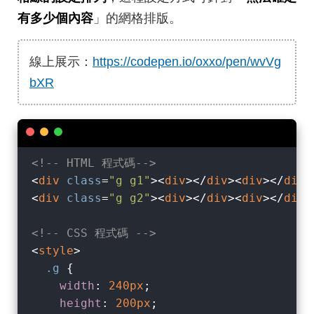
有多少個內容
」的網格排版。
線上展示：
https://codepen.io/oxxo/pen/wvVg
bXR
<!-- HTML 程式碼-->
<
div
class
=
"g g1"
>
<
div
>
</
div
>
<
div
>
</
div
>
<
div
class
=
"g g2"
>
<
div
>
</
div
>
<
div
>
</
div
>
<!-- CSS 程式碼 -->
<
style
>
.g
 {

width
: 
240px
;

height
: 
200px
;
