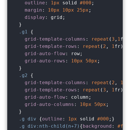
outline
: 
1px
 solid 
#000
;

margin
: 
10px
10px
25px
;

display
: grid;

  }

.g1
 {

grid-template-columns
: 
repeat
(
3
,
1
fr)
grid-template-rows
: 
repeat
(
2
, 
1
fr); 
grid-auto-flow
: row;                
grid-auto-rows
: 
10px
50px
;          
  }

.g2
 {

grid-template-columns
: 
repeat
(
2
, 
1
fr
grid-template-rows
: 
repeat
(
3
, 
1
fr); 
grid-auto-flow
: column;             
grid-auto-columns
: 
10px
50px
;       
  }

.g
div
 {
outline
: 
1px
 solid 
#000
;}

.g
div
:nth-child(n+7)
{
background
: 
#f90