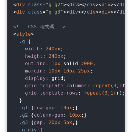
<
div
class
=
"g g2"
>
<
div
>
</
div
>
<
div
>
</
div
>
<
div
class
=
"g g3"
>
<
div
>
</
div
>
<
div
>
</
div
>
<!-- CSS 程式碼 -->
<
style
>
.g
 {

width
: 
240px
;

height
: 
240px
;

outline
: 
1px
 solid 
#000
;

margin
: 
10px
10px
25px
;

display
: grid;

grid-template-columns
: 
repeat
(
3
,
1
fr);
grid-template-rows
: 
repeat
(
3
,
1
fr);

  }

.g1
 {
row-gap
: 
10px
;}

.g2
 {
column-gap
: 
10px
;}

.g3
 {
gap
: 
20px
5px
;}

.g
div
 {
