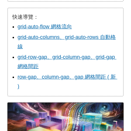
快速導覽：
grid-auto-flow 網格流向
grid-auto-columns、grid-auto-rows 自動格
線
grid-row-gap、grid-column-gap、grid-gap 
網格間距
row-gap、column-gap、gap 網格間距 ( 新 
)