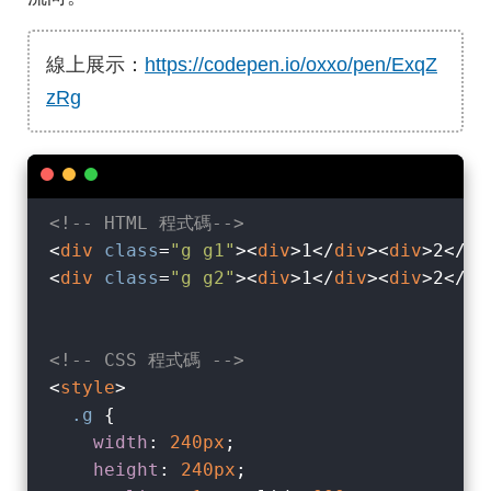
線上展示：
https://codepen.io/oxxo/pen/ExqZ
zRg
<!-- HTML 程式碼-->
<
div
class
=
"g g1"
>
<
div
>
1
</
div
>
<
div
>
2
</
di
<
div
class
=
"g g2"
>
<
div
>
1
</
div
>
<
div
>
2
</
di
<!-- CSS 程式碼 -->
<
style
>
.g
 {

width
: 
240px
;

height
: 
240px
;
