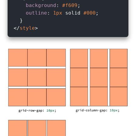
background
: 
#f609
;

outline
: 
1px
 solid 
#000
;

</
style
>