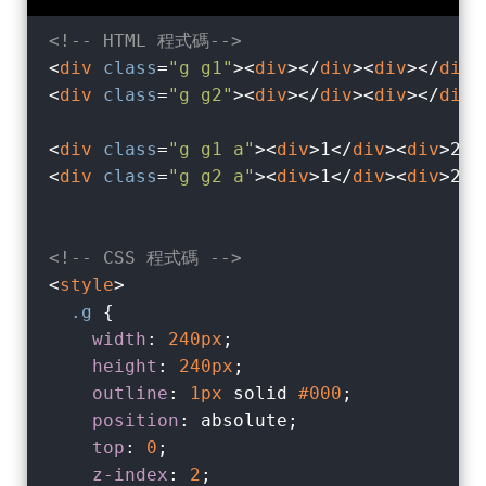
<!-- HTML 程式碼-->
<
div
class
=
"g g1"
>
<
div
>
</
div
>
<
div
>
</
div
>
<
div
class
=
"g g2"
>
<
div
>
</
div
>
<
div
>
</
div
>
<
div
class
=
"g g1 a"
>
<
div
>
1
</
div
>
<
div
>
2
</
<
div
class
=
"g g2 a"
>
<
div
>
1
</
div
>
<
div
>
2
</
<!-- CSS 程式碼 -->
<
style
>
.g
 {

width
: 
240px
;

height
: 
240px
;

outline
: 
1px
 solid 
#000
;

position
: absolute;

top
: 
0
;

z-index
: 
2
;
