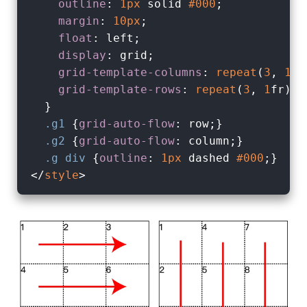
outline
: 
1px
 solid 
#000
;

margin
: 
10px
;

float
: left;

display
: grid;

grid-template-columns
: 
repeat
(
3
, 
1
fr
grid-template-rows
: 
repeat
(
3
, 
1
fr);

  }

.g1
 {
grid-auto-flow
: row;}

.g2
 {
grid-auto-flow
: column;}

.g
div
 {
outline
: 
1px
 dashed 
#000
</
style
>