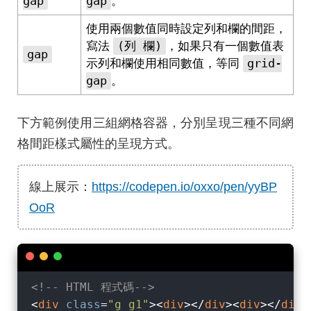
gap
gap
。
使用兩個數值同時設定列和欄的間距，
(列 欄)
寫法
，如果只有一個數值表
gap
grid-
示列和欄使用相同數值，等同
gap
。
下方範例使用三組網格容器，分別呈現三種不同網
格間距樣式屬性的呈現方式。
線上展示：
https://codepen.io/oxxo/pen/yyBP
OoR
<!-- HTML 程式碼-->
<
div
class
=
"g g1"
>
<
div
>
</
div
>
<
div
>
</
div
>