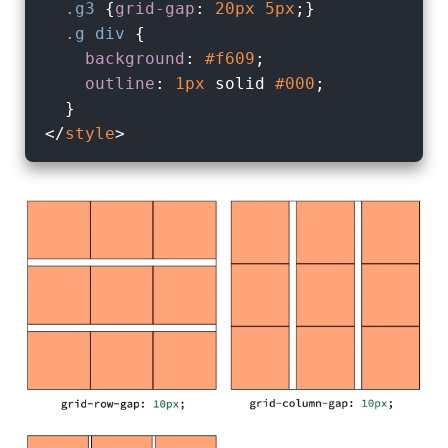
.g3
 {
grid-gap
: 
20px
5px
;}

.g
div
 {

background
: 
#f609
;

outline
: 
1px
 solid 
#000
;

</
style
>