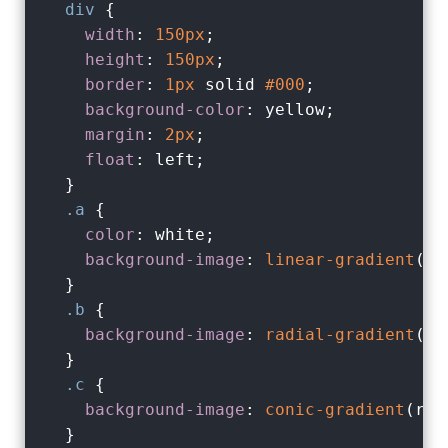
div
 {

width
: 
150px
;

height
: 
150px
;

border
: 
1px
 solid 
#000
;

background-color
: yellow;

margin
: 
2px
;

float
: left;

  }

.a
 {

color
: white;

background-image
: 
linear-gradient
(to
  }

.b
 {

background-image
: 
radial-gradient
(re
  }

.c
 {

background-image
: 
conic-gradient
(red
  }
