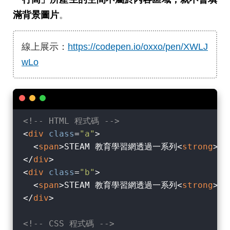
滿背景圖片
。
線上展示：
https://codepen.io/oxxo/pen/XWLJ
wLo
<!-- HTML 程式碼 -->
<
div
class
=
"a"
>
<
span
>
STEAM 教育學習網透過一系列
<
strong
>
免
</
div
>
<
div
class
=
"b"
>
<
span
>
STEAM 教育學習網透過一系列
<
strong
>
免
</
div
>
<!-- CSS 程式碼 -->