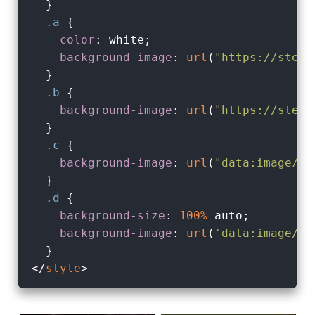
  }

.a
 {

color
: white;

background-image
: 
url
(
"https://steam
  }

.b
 {

background-image
: 
url
(
"https://steam
  }

.c
 {

background-image
: 
url
(
"data:image/pn
  }

.d
 {

background-size
: 
100%
 auto;

background-image
: 
url
(
'data:image/sv
</
style
>