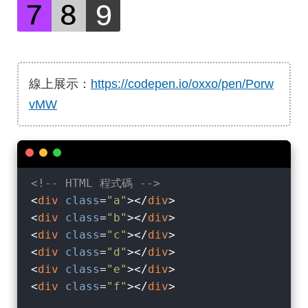
線上展示：
https://codepen.io/oxxo/pen/Porw
vMW
<!-- HTML 程式碼 -->
<
div
class
=
"a"
>
</
div
>
<
div
class
=
"b"
>
</
div
>
<
div
class
=
"c"
>
</
div
>
<
div
class
=
"d"
>
</
div
>
<
div
class
=
"e"
>
</
div
>
<
div
class
=
"f"
>
</
div
>