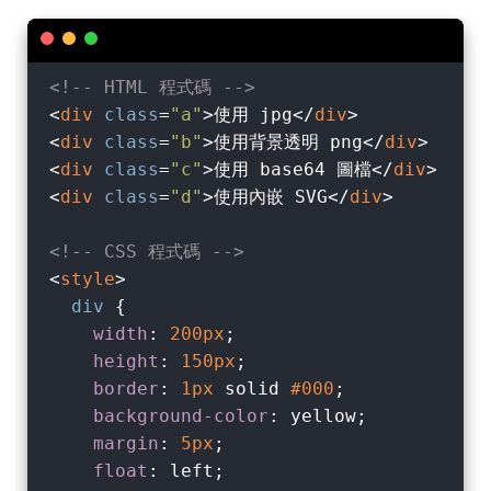
<!-- HTML 程式碼 -->
<
div
class
=
"a"
>
使用 jpg
</
div
>
<
div
class
=
"b"
>
使用背景透明 png
</
div
>
<
div
class
=
"c"
>
使用 base64 圖檔
</
div
>
<
div
class
=
"d"
>
使用內嵌 SVG
</
div
>
<!-- CSS 程式碼 -->
<
style
>
div
 {

width
: 
200px
;

height
: 
150px
;

border
: 
1px
 solid 
#000
;

background-color
: yellow;

margin
: 
5px
;

float
: left;
