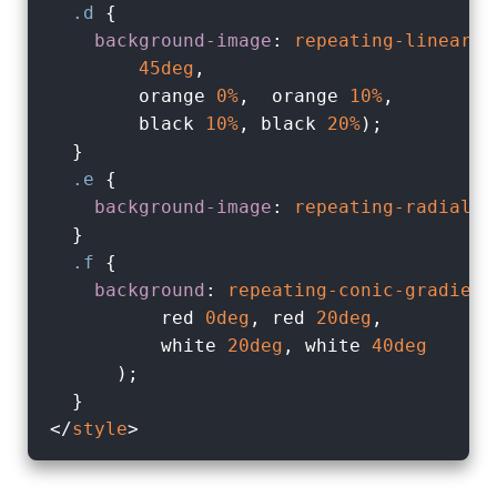
.d
 {

background-image
: 
repeating-linear-g
45deg
,

        orange 
0%
,  orange 
10%
,

        black 
10%
, black 
20%
);

  }

.e
 {

background-image
: 
repeating-radial-g
  }

.f
 {

background
: 
repeating-conic-gradient
          red 
0deg
, red 
20deg
,

          white 
20deg
, white 
40deg
      );

</
style
>