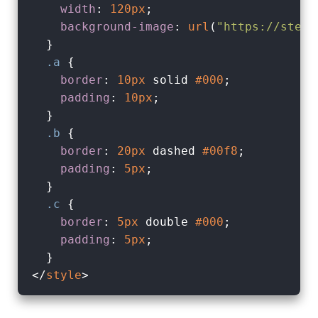
width
: 
120px
;

background-image
: 
url
(
"https://steam
  }

.a
 {

border
: 
10px
 solid 
#000
;

padding
: 
10px
;

  }

.b
 {

border
: 
20px
 dashed 
#00f8
;

padding
: 
5px
;

  }

.c
 {

border
: 
5px
 double 
#000
;

padding
: 
5px
;

</
style
>