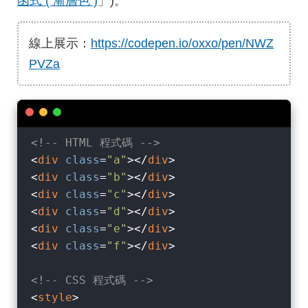
函式 ( 漸層色 )
」)。
線上展示：
https://codepen.io/oxxo/pen/NWZ
PVZa
<!-- HTML 程式碼 -->
<
div
class
=
"a"
>
</
div
>
<
div
class
=
"b"
>
</
div
>
<
div
class
=
"c"
>
</
div
>
<
div
class
=
"d"
>
</
div
>
<
div
class
=
"e"
>
</
div
>
<
div
class
=
"f"
>
</
div
>
<!-- CSS 程式碼 -->
<
style
>