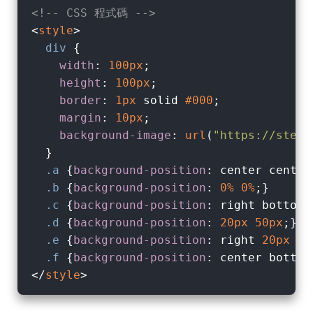
<!-- CSS 程式碼 -->
<
style
>
div
 {

width
: 
100px
;

height
: 
100px
;

border
: 
1px
 solid 
#000
;

margin
: 
10px
;

background-image
: 
url
(
"https://steam
  }

.a
 {
background-position
: center center
.b
 {
background-position
: 
0%
0%
;}      
.c
 {
background-position
: right bottom;
.d
 {
background-position
: 
20px
50px
;}  
.e
 {
background-position
: right 
20px
 bo
.f
 {
background-position
: center bottom
</
style
>