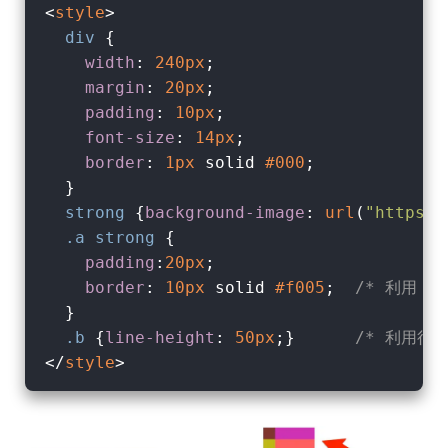
<
style
>
div
 {

width
: 
240px
;

margin
: 
20px
;

padding
: 
10px
;

font-size
: 
14px
;

border
: 
1px
 solid 
#000
;

  }

strong
 {
background-image
: 
url
(
"https:/
.a
strong
 {

padding
:
20px
; 

border
: 
10px
 solid 
#f005
;  
/* 利用 pa
  }

.b
 {
line-height
: 
50px
;}      
/* 利用行
</
style
>