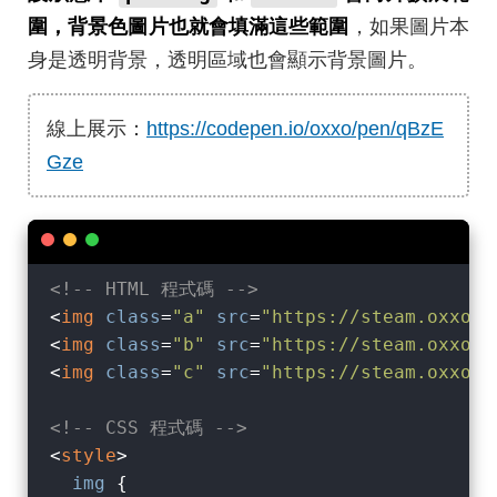
圍，背景色圖片也就會填滿這些範圍
，如果圖片本
身是透明背景，透明區域也會顯示背景圖片。
線上展示：
https://codepen.io/oxxo/pen/qBzE
Gze
<!-- HTML 程式碼 -->
<
img
class
=
"a"
src
=
"https://steam.oxxost
<
img
class
=
"b"
src
=
"https://steam.oxxost
<
img
class
=
"c"
src
=
"https://steam.oxxost
<!-- CSS 程式碼 -->
<
style
>
img
 {
