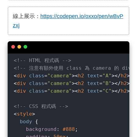
線上展示：
https://codepen.io/oxxo/pen/wBvP
zxj
<!-- HTML 程式碼 -->
<!-- 注意有額外使用 class 為 camera 的 div 
<
div
class
=
"camera"
>
<
h2
text
=
"A"
>
</
h2
>
</
<
div
class
=
"camera"
>
<
h2
text
=
"B"
>
</
h2
>
</
<
div
class
=
"camera"
>
<
h2
text
=
"C"
>
</
h2
>
</
<!-- CSS 程式碼 -->
<
style
>
body
 {

background
: 
#888
;

padding
: 
50px
;
