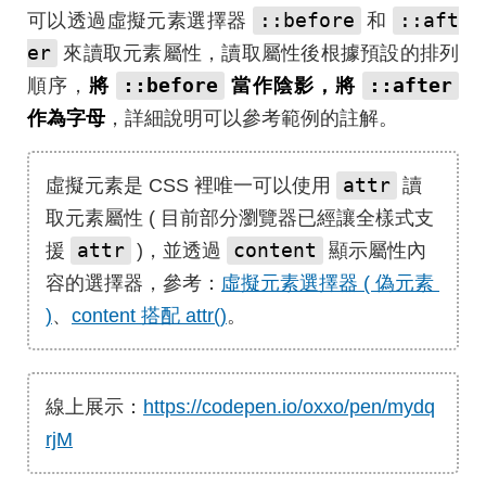
::before
::aft
可以透過虛擬元素選擇器
和
er
來讀取元素屬性，讀取屬性後根據預設的排列
::before
::after
順序，
將
當作陰影，將
作為字母
，詳細說明可以參考範例的註解。
attr
虛擬元素是 CSS 裡唯一可以使用
讀
取元素屬性 ( 目前部分瀏覽器已經讓全樣式支
attr
content
援
)，並透過
顯示屬性內
容的選擇器，參考：
虛擬元素選擇器 ( 偽元素 
)
、
content 搭配 attr()
。
線上展示：
https://codepen.io/oxxo/pen/mydq
rjM