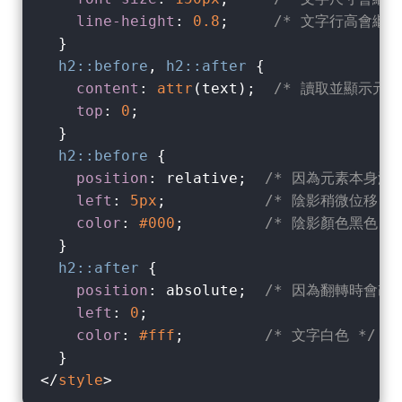
line-height
: 
0.8
;     
/* 文字行高會繼
  }

h2
::before
, 
h2
::after
 {

content
: 
attr
(text);  
/* 讀取並顯示元素的
top
: 
0
;

  }

h2
::before
 {

position
: relative;  
/* 因為元素本身沒有
left
: 
5px
;           
/* 陰影稍微位移 *
color
: 
#000
;         
/* 陰影顏色黑色 *
  }

h2
::after
 {

position
: absolute;  
/* 因為翻轉時會改
left
: 
0
;

color
: 
#fff
;         
/* 文字白色 */
</
style
>