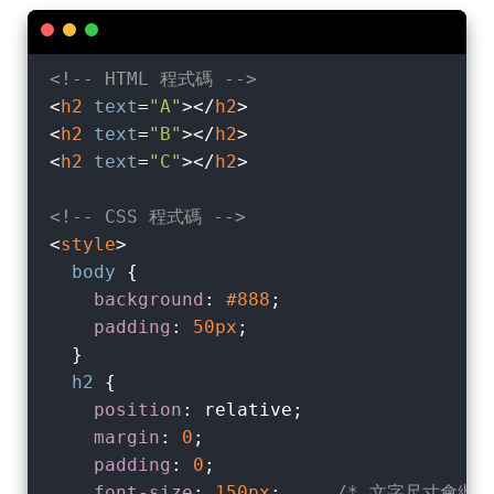
<!-- HTML 程式碼 -->
<
h2
text
=
"A"
>
</
h2
>
<
h2
text
=
"B"
>
</
h2
>
<
h2
text
=
"C"
>
</
h2
>
<!-- CSS 程式碼 -->
<
style
>
body
 {

background
: 
#888
;

padding
: 
50px
;

  }

h2
 {

position
: relative;

margin
: 
0
;

padding
: 
0
;

font-size
: 
150px
;     
/* 文字尺寸會繼