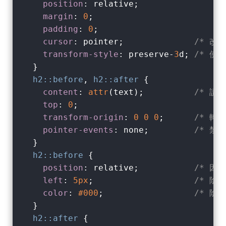
position
: relative;

margin
: 
0
;

padding
: 
0
;

cursor
: pointer;              
/* 改
transform-style
: preserve-
3
d; 
/* 使
  }

h2
::before
, 
h2
::after
 {

content
: 
attr
(text);          
/* 讀
top
: 
0
;

transform-origin
: 
0
0
0
;      
/* 轉
pointer-events
: none;         
/* 禁
  }

h2
::before
 {

position
: relative;           
/* 因
left
: 
5px
;                    
/* 陰
color
: 
#000
;                  
/* 陰
  }

h2
::after
 {
