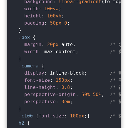
background
: 
linear-gradient
(to top, 
width
: 
100vw
;

height
: 
100vh
;

padding
: 
50px
0
;

  }

.box
 {

margin
: 
20px
 auto;            
/* 水平
width
: max-content;           
/* 寬
  }

.camera
 {

display
: inline-block;        
/* 幫
font-size
: 
150px
;             
/* 字
line-height
: 
0.8
;             
/* 行
perspective-origin
: 
50%
50%
;  
/* 攝
perspective
: 
3em
;             
/* 攝影
  }

.c100
 {
font-size
: 
100px
;}       
/* 額
h2
 {
