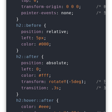
top
: 
0
;

transform-origin
: 
0
0
0
;      
/* 轉
pointer-events
: none;         
/* 禁
  }

h2
::before
 {

position
: relative;

left
: 
5px
;

color
: 
#000
;

  }

h2
::after
 {

position
: absolute;

left
: 
0
;

color
: 
#fff
;

transform
: 
rotateY
(-
5deg
);    
/* 預設
transition
: .
3s
;              
/* 加
  }

h2
:hover
::after
 {

color
: 
#eee
;
