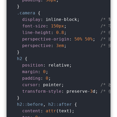
  }

.camera
 {     

display
: inline-block;        
/* 幫
font-size
: 
150px
;             
/* 字
line-height
: 
0.8
;             
/* 行
perspective-origin
: 
50%
50%
;  
/* 攝
perspective
: 
3em
;             
/* 攝影
  }

h2
 {

position
: relative;

margin
: 
0
;

padding
: 
0
;

cursor
: pointer;              
/* 改
transform-style
: preserve-
3
d; 
/* 使
  }

h2
::before
, 
h2
::after
 {

content
: 
attr
(text);
