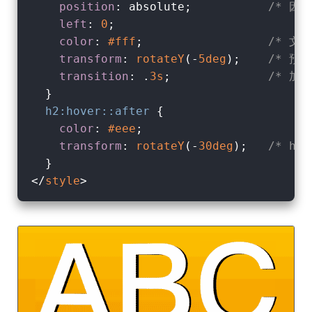
position
: absolute;           
/* 因
left
: 
0
;

color
: 
#fff
;                  
/* 文字
transform
: 
rotateY
(-
5deg
);    
/* 預設
transition
: .
3s
;              
/* 加
  }

h2
:hover
::after
 {

color
: 
#eee
;

transform
: 
rotateY
(-
30deg
);   
/* ho
</
style
>