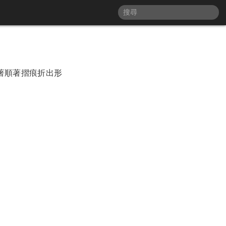
著順著摺痕折出形