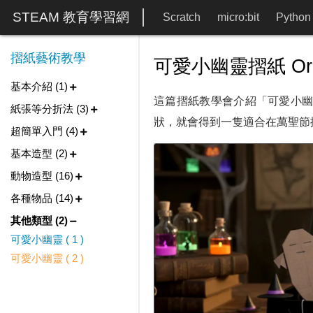
STEAM 教育學習網
Scratch
micro:bit
Python
摺紙藝術教學
可愛小幽靈摺紙 Origam
基本介紹 (1)
這篇摺紙教學會介紹「可愛小
紙張等分折法 (3)
狀，就會得到一隻適合在萬聖節
超簡單入門 (4)
基本造型 (2)
動物造型 (16)
各種物品 (14)
其他類型 (2)
可愛小幽靈 ( 1 )
可愛小幽靈 ( 2 )