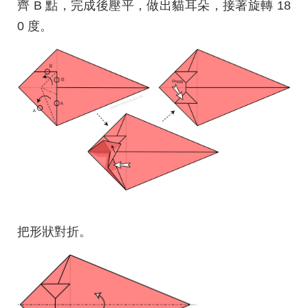
齊 B 點，完成後壓平，做出貓耳朵，接著旋轉 18
0 度。
把形狀對折。