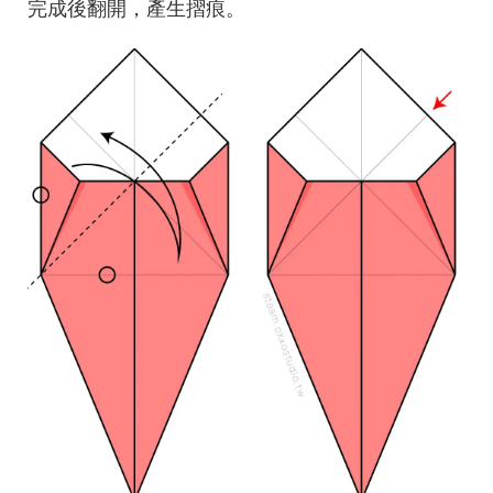
完成後翻開，產生摺痕。