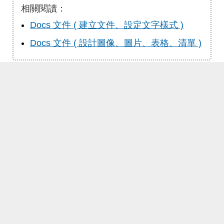
相關閱讀：
Docs 文件 ( 建立文件、設定文字樣式 )
Docs 文件 ( 設計圖像、圖片、表格、清單 )
意見回饋
如果有任何建議或問題，可傳送「
意見表單
」給
我，謝謝～
Copyright 2021-2025 |
OXXO.STUDIO