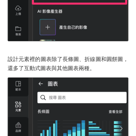
設計元素裡的圖表除了長條圖、折線圖和圓餅圖，
還多了互動式圖表與其他圖表兩種。