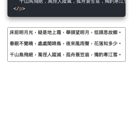
</
p
>