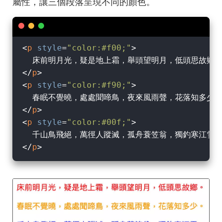
屬性，讓三個段落呈現不同的顏色。
<
p
style
=
"color:#f00;"
>
</
p
>
<
p
style
=
"color:#f90;"
>
</
p
>
<
p
style
=
"color:#00f;"
>
</
p
>