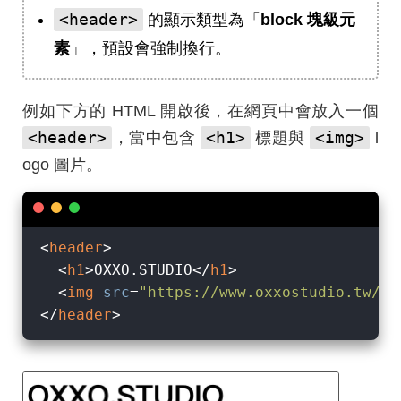
<header>
的顯示類型為「
block 塊級元
素
」，預設會強制換行。
例如下方的 HTML 開啟後，在網頁中會放入一個
<header>
<h1>
<img>
，當中包含
標題與
l
ogo 圖片。
<
header
>
<
h1
>
OXXO.STUDIO
</
h1
>
<
img
src
=
"https://www.oxxostudio.tw/im
</
header
>