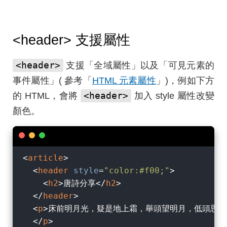
<header>
支援屬性
<header>
支援「全域屬性」以及「可見元素的
事件屬性」( 參考「
HTML 元素屬性
」)，例如下方
<header>
的 HTML，會將
加入 style 屬性改變
顏色。
<
article
>
<
header
style
=
"color:#f00;"
>
<
h2
>
唐詩分享
</
h2
>
</
header
>
<
p
>
床前明月光，疑是地上霜，舉頭望明月，低頭思故鄉
</
p
>