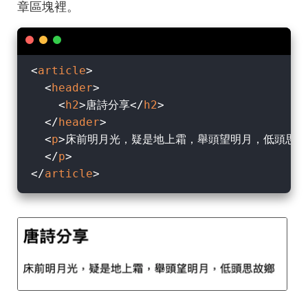
章區塊裡。
<
article
>
<
header
>
<
h2
>
唐詩分享
</
h2
>
</
header
>
<
p
>
床前明月光，疑是地上霜，舉頭望明月，低頭思故鄉
</
p
>
</
article
>