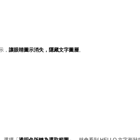
示，
讓眼睛圖示消失，隱藏文字圖層
。
，選擇「
透明色版轉為選取範圍
」，就會看到 HELLO 文字形